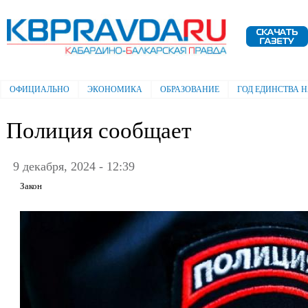
Пе
ос
Электронная газета "Кабардино-
со
Балкарская правда"
ОФИЦИАЛЬНО
ЭКОНОМИКА
ОБРАЗОВАНИЕ
ГОД ЕДИНСТВА 
Главное меню
Полиция сообщает
9 декабря, 2024 - 12:39
Закон