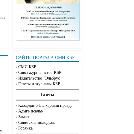
тра
САЙТЫ ПОРТАЛА СМИ КБР
СМИ КБР
Союз журналистов КБР
Издательство "Эльбрус"
Газеты и журналы КБР
Газеты
Кабардино-Балкарская правда
Адыгэ псалъэ
Заман
Советская молодежь
.
Горянка
му