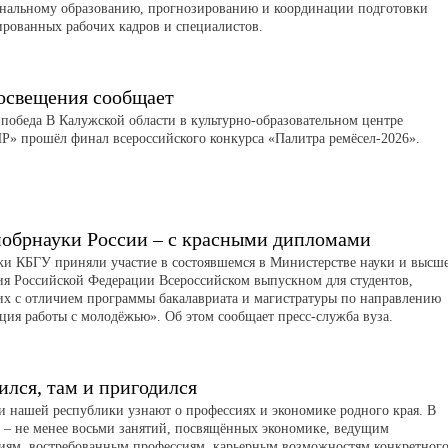
нальному образованию, прогнозированию и координации подготовки
рованных рабочих кадров и специалистов.
свещения сообщает
 победа В Калужской области в культурно-образовательном центре
 прошёл финал всероссийского конкурса «Палитра ремёсел-2026».
обрнауки России – с красными дипломами
и КБГУ приняли участие в состоявшемся в Министерстве науки и высш
ия Российской Федерации Всероссийском выпускном для студентов,
х с отличием программы бакалавриата и магистратуры по направлению
ция работы с молодёжью». Об этом сообщает пресс-служба вуза.
ился, там и пригодился
 нашей республики узнают о профессиях и экономике родного края. В
 – не менее восьми занятий, посвящённых экономике, ведущим
иям, востребованным профессиям, карьерным возможностям конкретног