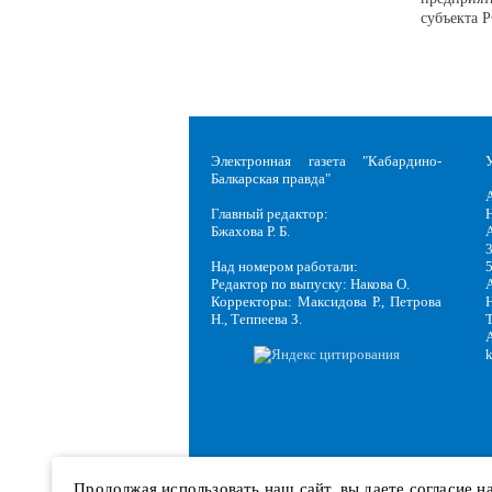
субъекта 
Электронная газета "Кабардино-
Балкарская правда"
Главный редактор:
Н
Бжахова Р. Б.
3
Над номером работали:
Редактор по выпуску: Накова О.
Корректоры: Максидова Р., Петрова
Н
Н., Теппеева З.
Продолжая использовать наш сайт, вы даете согласие 