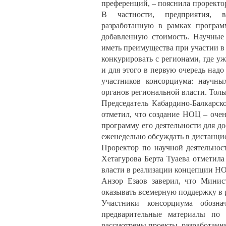
преференций, – пояснила проректо
В частности, предприятия, в
разработанную в рамках програ
добавленную стоимость. Научные 
иметь преимущества при участии в
конкурировать с регионами, где у
и для этого в первую очередь над
участников консорциума: научны
органов региональной власти. Тол
Председатель Кабардино-Балкарск
отметил, что создание НОЦ – очен
программу его деятельности для 
еженедельно обсуждать в дистанц
Проректор по научной деятельнос
Хетагурова Берта Туаева отметила
власти в реализации концепции Н
Анзор Езаов заверил, что Минис
оказывать всемерную поддержку в 
Участники консорциума обозна
предварительные материалы по 
рассмотрены проекты, разработанн