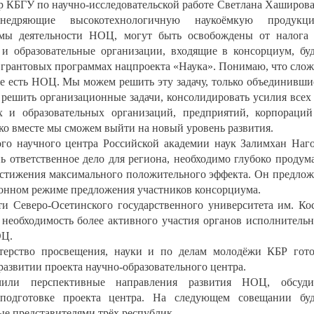
р КБГУ по научно-исследовательской работе Светлана Хаширова
недряющие высокотехнологичную наукоёмкую продукци
ммы деятельности НОЦ, могут быть освобождены от налога
и образовательные организации, входящие в консорциум, бу
 грантовых программах нацпроекта «Наука». Понимаю, что сло
же есть НОЦ. Мы можем решить эту задачу, только объединивши
о решить организационные задачи, консолидировать усилия всех
х и образовательных организаций, предприятий, корпораци
ько вместе мы сможем выйти на новый уровень развития.
ого научного центра Российской академии наук Залимхан Наг
ь ответственное дело для региона, необходимо глубоко продум
достижения максимального положительного эффекта. Он предло
ионном режиме предложения участников консорциума.
ти Северо-Осетинского государственного университета им. Ко
 необходимость более активного участия органов исполнитель
ОЦ.
терство просвещения, науки и по делам молодёжи КБР гот
развитии проекта научно-образовательного центра.
чили перспективные направления развития НОЦ, обсуди
подготовке проекта центра. На следующем совещании бу
ые представителями трёх республик.