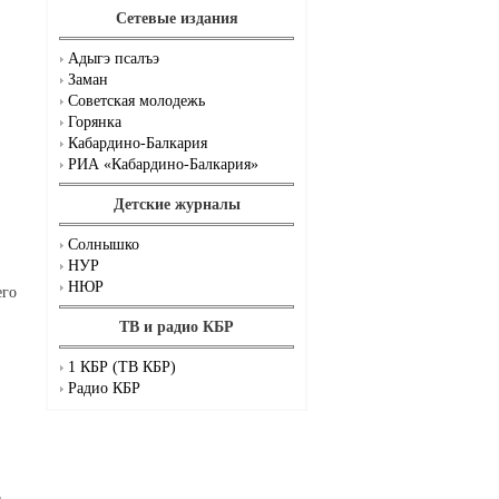
Сетевые издания
Адыгэ псалъэ
Заман
Советская молодежь
Горянка
Кабардино-Балкария
РИА «Кабардино-Балкария»
Детские журналы
Солнышко
НУР
НЮР
его
ТВ и радио КБР
1 КБР (ТВ КБР)
Радио КБР
о