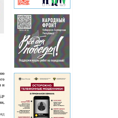
ию
ого
ы и
КБР
и,
ряд