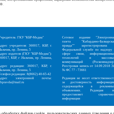
РФ.
Учредитель: ГКУ "КБР-Медиа"
Сетевое издание "Электронна
газета "Кабардино-Балкарска
Адрес учредителя: 360017, КБР, г.
правда"" зарегистрирована 
альчик, пр. Ленина, 5
Федеральной службе по надзору 
Адрес издателя (ГКУ "КБР-Медиа"):
сфере связи, информационны
60017, КБР, г .Нальчик, пр. Ленина,
технологий и массовы
5
коммуникаций (Роскомнадзор)
Адрес редакции: 360017, КБР, г.
Реестровая запись от 14.09.2018 Э
альчик, пр. Ленина, 5
№ ФС 77 - 73661
Телефон редакции: 8(8662) 40-65-42
Адрес электронной почты:
Редакция не несет ответственност
kbpravda@mail.ru
за достоверность информации
содержащейся в рекламны
объявлениях. Редакция н
предоставляет справочно
информации
на обработку файлов
cookie
, пользовательских данных (сведения о