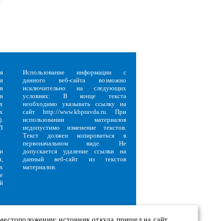
я
Использование информации с
я
данного веб-сайта возможно
в
исключительно на следующих
в
условиях: В конце текста
х
необходимо указывать ссылку на
х
сайт http://www.kbpravda.ru. При
.
использовании материалов
Л
недопустимо изменение текстов.
Текст должен копироваться в
первоначальном виде. Не
и
допускается удаление ссылки на
,
данный веб-сайт из текстов
х
материалов.
е
й
 местоположении; источник откуда пришел на сайт