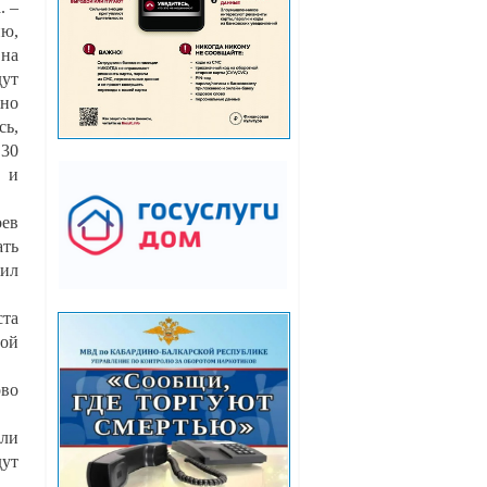
. –
ю,
 на
дут
жно
сь,
 30
й и
оев
ать
жил
ста
ной
ово
ли
дут