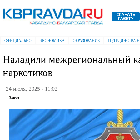
Пе
ос
Электронная газета "Кабардино-
со
Балкарская правда"
ОФИЦИАЛЬНО
ЭКОНОМИКА
ОБРАЗОВАНИЕ
ГОД ЕДИНСТВА 
Главное меню
Наладили межрегиональный к
наркотиков
24 июля, 2025 - 11:02
Закон