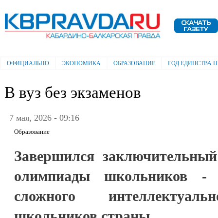
Пе
ос
Электронная газета "Кабардино-
со
Балкарская правда"
ОФИЦИАЛЬНО
ЭКОНОМИКА
ОБРАЗОВАНИЕ
ГОД ЕДИНСТВА 
Главное меню
В вуз без экзаменов
7 мая, 2026 - 09:16
Образование
Завершился заключительный
олимпиады школьников - 
сложного интеллектуаль
школьников страны.