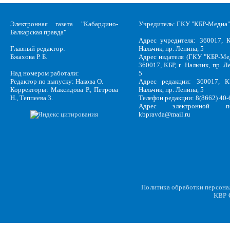
Электронная газета "Кабардино-
Учредитель: ГКУ "КБР-Медиа"
Балкарская правда"
Адрес учредителя: 360017, К
Главный редактор:
Нальчик, пр. Ленина, 5
Бжахова Р. Б.
Адрес издателя (ГКУ "КБР-Ме
360017, КБР, г .Нальчик, пр. Л
Над номером работали:
5
Редактор по выпуску: Накова О.
Адрес редакции: 360017, КБ
Корректоры: Максидова Р., Петрова
Нальчик, пр. Ленина, 5
Н., Теппеева З.
Телефон редакции: 8(8662) 40-
Адрес электронной по
kbpravda@mail.ru
Политика обработки персон
KBP
C