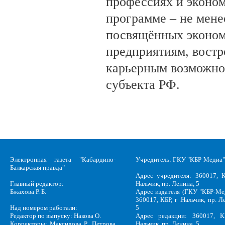
профессиях и эконом
программе – не мене
посвящённых эконом
предприятиям, вост
карьерным возможно
субъекта РФ.
Электронная газета "Кабардино-
Учредитель: ГКУ "КБР-Медиа"
Балкарская правда"
Адрес учредителя: 360017, К
Главный редактор:
Нальчик, пр. Ленина, 5
Бжахова Р. Б.
Адрес издателя (ГКУ "КБР-Ме
360017, КБР, г .Нальчик, пр. Л
Над номером работали:
5
Редактор по выпуску: Накова О.
Адрес редакции: 360017, КБ
Корректоры: Максидова Р., Петрова
Нальчик, пр. Ленина, 5