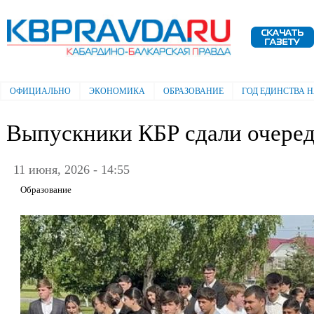
Пе
ос
Электронная газета "Кабардино-
со
Балкарская правда"
ОФИЦИАЛЬНО
ЭКОНОМИКА
ОБРАЗОВАНИЕ
ГОД ЕДИНСТВА 
Главное меню
Выпускники КБР сдали очере
11 июня, 2026 - 14:55
Образование