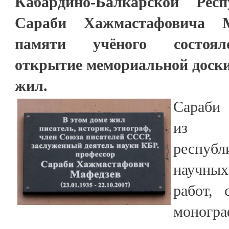
Кабардино-Балкарской Респ
Сараби Хажмастафовича 
памяти учёного состоял
открытие мемориальной доски 
жил.
Сараби
из в
республ
научных
работ, 
моно