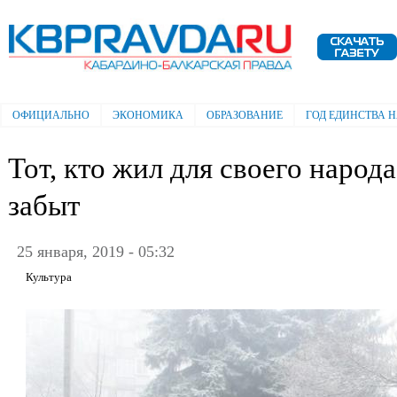
Пе
ос
Электронная газета "Кабардино-
со
Балкарская правда"
ОФИЦИАЛЬНО
ЭКОНОМИКА
ОБРАЗОВАНИЕ
ГОД ЕДИНСТВА 
Главное меню
Тот, кто жил для своего народа
забыт
25 января, 2019 - 05:32
Культура