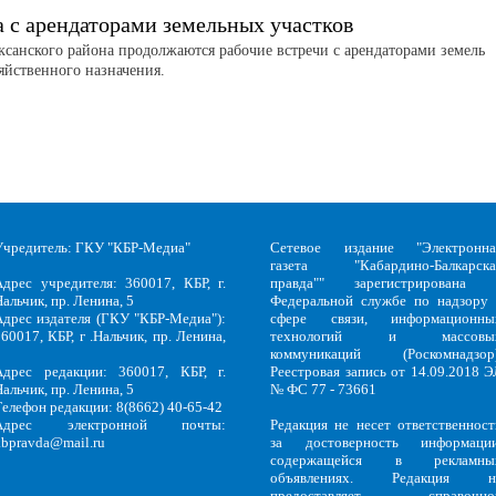
а с арендаторами земельных участков
аксанского района продолжаются рабочие встречи с арендаторами земель
зяйственного назначения.
Учредитель: ГКУ "КБР-Медиа"
Сетевое издание "Электронна
газета "Кабардино-Балкарска
Адрес учредителя: 360017, КБР, г.
правда"" зарегистрирована 
альчик, пр. Ленина, 5
Федеральной службе по надзору 
Адрес издателя (ГКУ "КБР-Медиа"):
сфере связи, информационны
60017, КБР, г .Нальчик, пр. Ленина,
технологий и массовы
5
коммуникаций (Роскомнадзор)
Адрес редакции: 360017, КБР, г.
Реестровая запись от 14.09.2018 Э
альчик, пр. Ленина, 5
№ ФС 77 - 73661
Телефон редакции: 8(8662) 40-65-42
Адрес электронной почты:
Редакция не несет ответственност
kbpravda@mail.ru
за достоверность информации
содержащейся в рекламны
объявлениях. Редакция н
предоставляет справочно