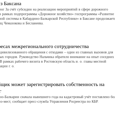
з Баксана
рог За счёт субсидии на реализацию мероприятий в сфере дорожного
 в рамках подпрограммы «Дорожное хозяйство» госпрограммы «Развитие
ной системы в Кабардино-Балкарской Республике» в Баксане продолжает
иц Чемазокова и Бесланеева.
ресах межрегионального сотрудничества
цивилизованного обращения с отходами – один из главных вызовов для
ых городов. Руководство Нальчика обратило внимание на опыт соседних
В рамках рабочего визита в Ростовскую область и. о. главы местной
ции г. о.
йщик может зарегистрировать собственность на
г
но-Балкарии сначала нынешнего года на кадастровый учёт поставлено бо
о-мест, сообщает пресс-служба Управления Росреестра по КБР.