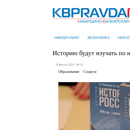
Электронная газета "Кабардино-
Балкарская правда"
ОФИЦИАЛЬНО
ЭКОНОМИКА
ОБРАЗ
Главное меню
Историю будут изучать по н
29 августа, 2023 - 06:55
Образование
Социум