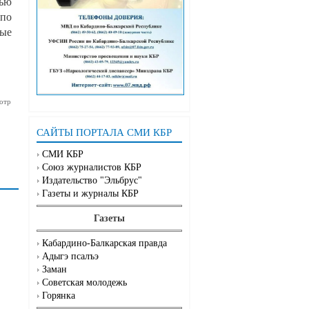
лью
 по
ные
отр
САЙТЫ ПОРТАЛА СМИ КБР
СМИ КБР
Союз журналистов КБР
Издательство "Эльбрус"
Газеты и журналы КБР
Газеты
Кабардино-Балкарская правда
Адыгэ псалъэ
Заман
Советская молодежь
Горянка