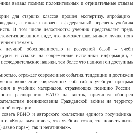
бника вызвал помимо положительных и отрицательные отзывы
рии для старших классов прошел экспертизу, апробацию 
щадках, а также включен в федеральный перечень учебник
нств. В том числе целостность: учебник представляет пред
стематизированном виде, что поможет школьникам лучше пон
личными темами.
ся научной обоснованностью и ресурсной базой – учебн
ресурсы и ссылки на современные источники информации, 
 исследовательские навыки, тем более что написан он доступны
льностью, отражает современные события, тенденции и достижен
именно включение современных событий в учебную програм
ючения в учебник материалов, отражающих позицию России
ности: расширению НАТО на восток, причинам обострен
ятельствам возникновения Гражданской войны на террито
енной операции.
совета РВИО и авторского коллектива единого госучебника
, что «Когда выяснилось, что учебник готов, эта новость вызв
(«давно пора»), так и негативных».