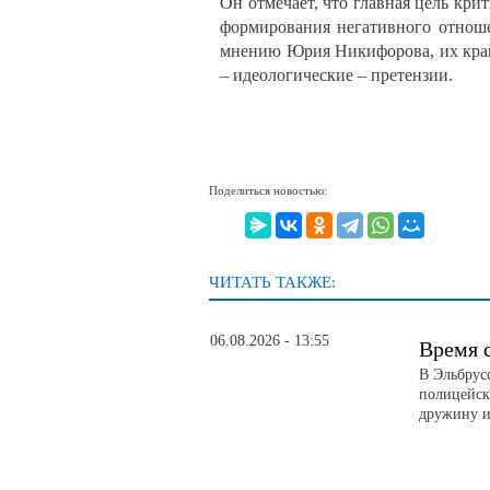
Он отмечает, что главная цель кр
формирования негативного отношен
мнению Юрия Никифорова, их крайн
– идеологические – претензии.
Поделиться новостью:
ЧИТАТЬ ТАКЖЕ:
06.08.2026 - 13:55
Время 
В Эльбрус
полицейск
дружину и