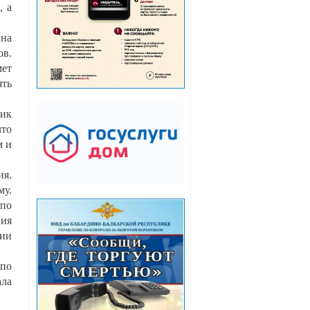
, а
на
ов.
мет
ять
ик
что
м и
ия.
му.
 по
ия
рии
 по
ала