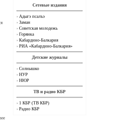
Сетевые издания
Адыгэ псалъэ
Заман
ся
Советская молодежь
Горянка
Кабардино-Балкария
РИА «Кабардино-Балкария»
Детские журналы
Солнышко
НУР
НЮР
ТВ и радио КБР
1 КБР (ТВ КБР)
Радио КБР
лее