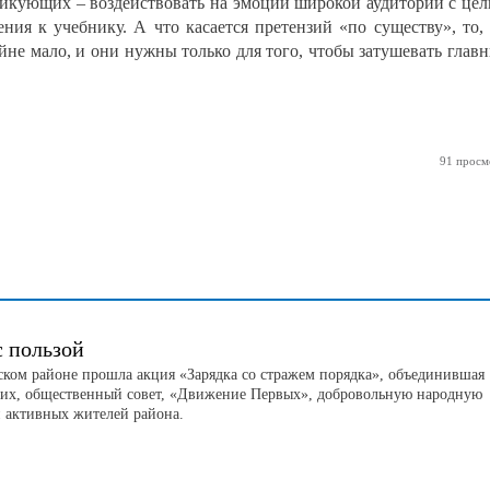
итикующих – воздействовать на эмоции широкой аудитории с це
ия к учебнику. А что касается претензий «по существу», то,
е мало, и они нужны только для того, чтобы затушевать глав
91 просм
с пользой
ском районе прошла акция «Зарядка со стражем порядка», объединившая
их, общественный совет, «Движение Первых», добровольную народную
 активных жителей района.