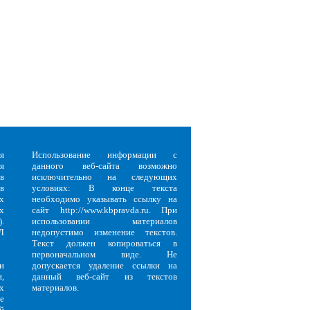
я
Использование информации с
я
данного веб-сайта возможно
в
исключительно на следующих
в
условиях: В конце текста
х
необходимо указывать ссылку на
х
сайт http://www.kbpravda.ru. При
.
использовании материалов
Л
недопустимо изменение текстов.
Текст должен копироваться в
первоначальном виде. Не
и
допускается удаление ссылки на
,
данный веб-сайт из текстов
х
материалов.
е
й