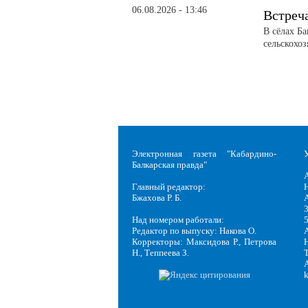
06.08.2026 - 13:46
Встреч
В сёлах Б
сельскохо
Электронная газета "Кабардино-
Балкарская правда"
Главный редактор:
Н
Бжахова Р. Б.
3
Над номером работали:
Редактор по выпуску: Накова О.
Корректоры: Максидова Р., Петрова
Н
Н., Теппеева З.