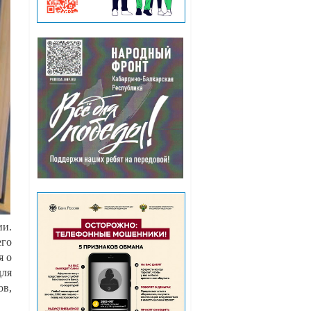
ии.
его
я о
для
ов,