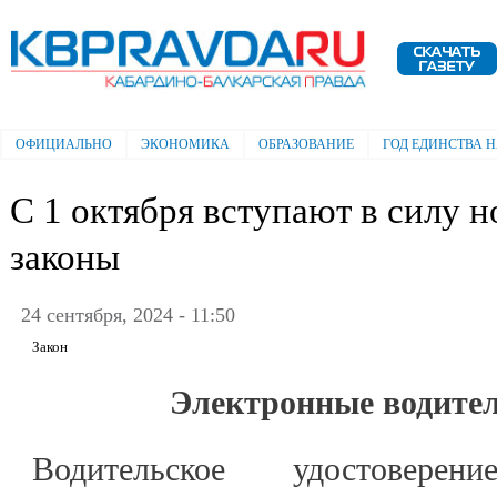
Пе
ос
Электронная газета "Кабардино-
со
Балкарская правда"
ОФИЦИАЛЬНО
ЭКОНОМИКА
ОБРАЗОВАНИЕ
ГОД ЕДИНСТВА 
Главное меню
С 1 октября вступают в силу 
законы
24 сентября, 2024 - 11:50
Закон
Электронные водител
Водительское удостовер