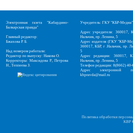
Электронная газета "Кабардино-
Учредитель: ГКУ "КБР-Медиа"
Балкарская правда"
Адрес учредителя: 360017, К
Главный редактор:
Нальчик, пр. Ленина, 5
Бжахова Р. Б.
Адрес издателя (ГКУ "КБР-Ме
360017, КБР, г .Нальчик, пр. Л
Над номером работали:
5
Редактор по выпуску: Накова О.
Адрес редакции: 360017, КБ
Корректоры: Максидова Р., Петрова
Нальчик, пр. Ленина, 5
Н., Теппеева З.
Телефон редакции: 8(8662) 40-
Адрес электронной по
kbpravda@mail.ru
Политика обработки персон
KBP
C