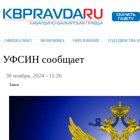
Пе
ос
Электронная газета "Кабардино-
со
Балкарская правда"
ОФИЦИАЛЬНО
ЭКОНОМИКА
ОБРАЗОВАНИЕ
ГОД ЕДИНСТВА 
Главное меню
УФСИН сообщает
30 ноября, 2024 - 11:26
Закон