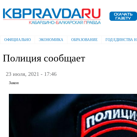
Пе
ос
Электронная газета "Кабардино-
со
Балкарская правда"
ОФИЦИАЛЬНО
ЭКОНОМИКА
ОБРАЗОВАНИЕ
ГОД ЕДИНСТВА 
Главное меню
Полиция сообщает
23 июля, 2021 - 17:46
Закон