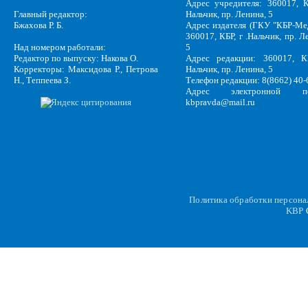
Адрес учредителя: 360017, К
Главный редактор:
Нальчик, пр. Ленина, 5
Бжахова Р. Б.
Адрес издателя (ГКУ "КБР-Ме
360017, КБР, г .Нальчик, пр. Л
Над номером работали:
5
Редактор по выпуску: Накова О.
Адрес редакции: 360017, КБ
Корректоры: Максидова Р., Петрова
Нальчик, пр. Ленина, 5
Н., Теппеева З.
Телефон редакции: 8(8662) 40-
Адрес электронной по
kbpravda@mail.ru
Политика обработки персон
KBP
C