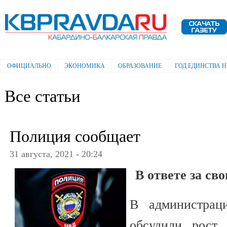
Пе
ос
Электронная газета "Кабардино-
со
Балкарская правда"
ОФИЦИАЛЬНО
ЭКОНОМИКА
ОБРАЗОВАНИЕ
ГОД ЕДИНСТВА 
Главное меню
Все статьи
Полиция сообщает
31 августа, 2021 - 20:24
В ответе за с
В администрац
обсудили рост