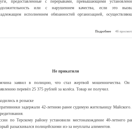
луги, предоставленные с перерывами, превышающими установлен
одолжительность или с нарушением качества, если это вызв
надлежащим исполнением обязанностей организацией, осуществляю
Подробнее
о Ответят мат
46 просмот
Не прикатили
жчина заявил в полицию, что стал жертвой мошенничества. Он
явлению перевёл 25 375 рублей за колёса. Товар не получил.
ходились в розыске
еративники задержали 42-летнюю ранее судимую жительницу Майского.
редитования.
сии по Терскому району установили местонахождение 40-летнего ра
торый разыскивался полицейскими из-за неуплаты алиментов.