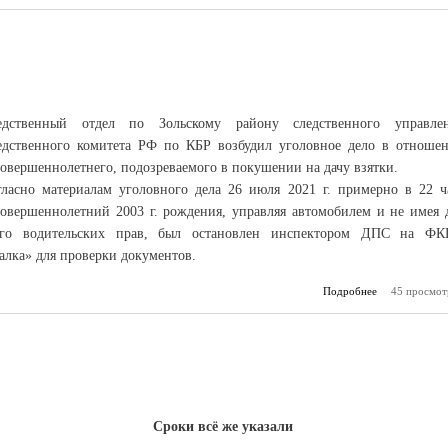
б
едственный отдел по Зольскому району следственного управле
едственного комитета РФ по КБР возбудил уголовное дело в отноше
овершеннолетнего, подозреваемого в покушении на дачу взятки.
гласно материалам уголовного дела 26 июля 2021 г. примерно в 22 ч
совершеннолетний 2003 г. рождения, управляя автомобилем и не имея 
ого водительских прав, был остановлен инспектором ДПС на Ф
алка» для проверки документов.
Подробнее
о Хотел откуп
45 просмот
Сроки всё же указали