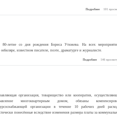
Подробнее
101 просм
о Мист
Хасана Тх
а 80-летие со дня рождения Бориса Утижева. На всех мероприяти
 юбиляре, известном писателе, поэте, драматурге и журналисте.
Подробнее
146 просмот
о Вспомина
равляющая организация, товарищество или кооператив, осуществляю
равление многоквартирным домом, обязаны компенсирова
сурсоснабжающей организации в течение 10 рабочих дней расхо
ктически понесённые вследствие изменения размера платы за коммуналь