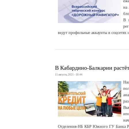
еж
на
бло
В 
ре
ведут профильные аккаунты в соцсетях 
В Кабардино-Балкарии растё
11 августа, 2021 - 18:44
На
по
ана
раз
Вы
ипо
на
Отделения-НБ КБР Южного ГУ Банка Рос