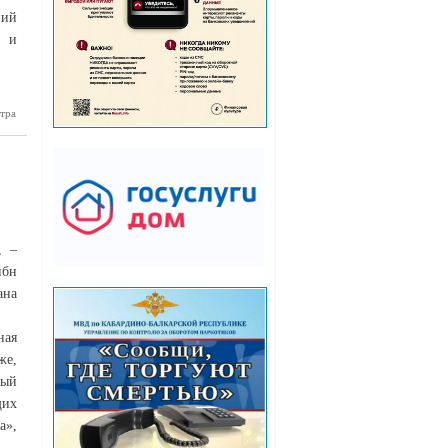
ний
ё и
тра
куратура
сообщает
, –
ибн
ана
ная
же,
ный
щих
а»,