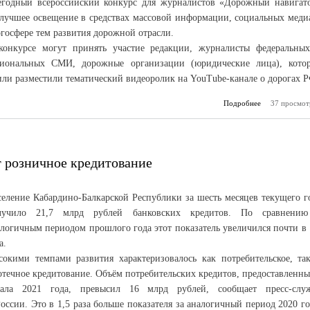
егодный всероссийский конкурс для журналистов «Дорожный навигат
 лучшее освещение в средствах массовой информации, социальных меди
госфере тем развития дорожной отрасли.
конкурсе могут принять участие редакции, журналисты федеральны
гиональных СМИ, дорожные организации (юридические лица), кото
или разместили тематический видеоролик на YouTube-канале о дорогах Р
Подробнее
37 просмот
о «Д
на
т розничное кредитование
селение Кабардино-Балкарской Республики за шесть месяцев текущего г
лучило 21,7 млрд рублей банковских кредитов. По сравнени
логичным периодом прошлого года этот показатель увеличился почти в 
а.
сокими темпами развития характеризовалось как потребительское, та
течное кредитование. Объём потребительских кредитов, предоставленны
чала 2021 года, превысил 16 млрд рублей, сообщает пресс-слу
сии. Это в 1,5 раза больше показателя за аналогичный период 2020 го