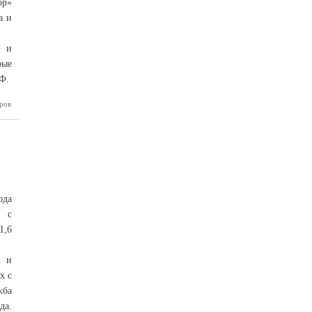
ор»
а и
х и
рые
Ф.
ров
орожный
вигатор»
ода
ю с
1,6
к и
х с
жба
да.