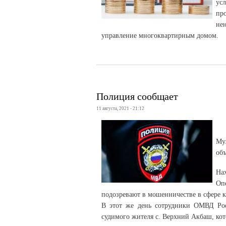
ус
пр
не
управление многоквартирным домом.
Полиция сообщает
11 августа, 2021 - 21:12
Му
объ
На
Оп
подозревают в мошенничестве в сфере к
В этот же день сотрудники ОМВД Рос
судимого жителя с. Верхний Акбаш, ко