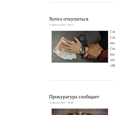
Хотел откупиться
12 августа, 2021 - 16:11
Сл
Сл
нес
Со
не
эт
«М
Прокуратура сообщает
12 августа, 2021 - 16:08