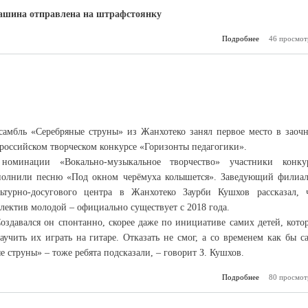
шина отправлена на штрафстоянку
Подробнее
о Полиция со
46 просмот
самбль «Серебряные струны» из Жанхотеко занял первое место в заоч
российском творческом конкурсе «Горизонты педагогики».
номинации «Вокально-музыкальное творчество» участники конку
полнили песню «Под окном черёмуха колышется». Заведующий филиа
льтурно-досугового центра в Жанхотеко Заурби Кушхов рассказал, 
лектив молодой – официально существует с 2018 года.
оздавался он спонтанно, скорее даже по инициативе самих детей, кото
учить их играть на гитаре. Отказать не смог, а со временем как бы с
 струны» – тоже ребята подсказали, – говорит З. Кушхов.
Подробнее
80 просмот
о Г
ма