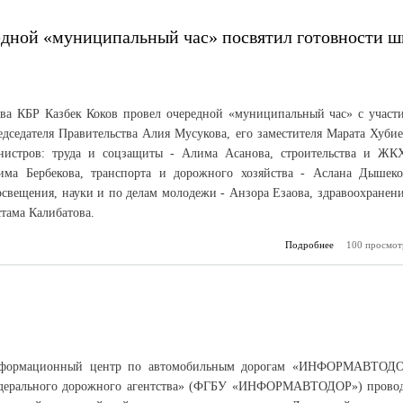
едной «муниципальный час» посвятил готовности ш
ава КБР Казбек Коков провел очередной «муниципальный час» с участ
дседателя Правительства Алия Мусукова, его заместителя Марата Хубие
нистров: труда и соцзащиты - Алима Асанова, строительства и ЖК
има Бербекова, транспорта и дорожного хозяйства - Аслана Дышеко
свещения, науки и по делам молодежи - Анзора Езаова, здравоохранени
стама Калибатова.
Подробнее
100 просмот
о Глава К
Коков о
«муниципаль
посвятил го
школ 
учебн
формационный центр по автомобильным дорогам «ИНФОРМАВТОД
дерального дорожного агентства» (ФГБУ «ИНФОРМАВТОДОР») прово