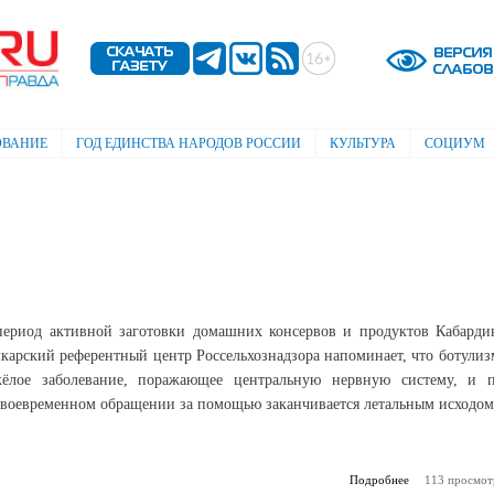
Перейти к
основному
содержанию
ОВАНИЕ
ГОД ЕДИНСТВА НАРОДОВ РОССИИ
КУЛЬТУРА
СОЦИУМ
период активной заготовки домашних консервов и продуктов Кабарди
карский референтный центр Россельхознадзора напоминает, что ботулиз
жёлое заболевание, поражающее центральную нервную систему, и 
своевременном обращении за помощью заканчивается летальным исходом
Подробнее
113 просмот
о Как убе