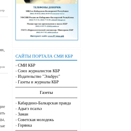
отр
ификации
азеплова
ях,
САЙТЫ ПОРТАЛА СМИ КБР
СМИ КБР
ров
я Бориса
Союз журналистов КБР
Утижева
Издательство "Эльбрус"
Газеты и журналы КБР
Газеты
Кабардино-Балкарская правда
щие
Адыгэ псалъэ
ть
Заман
ды,
Советская молодежь
Горянка
ные