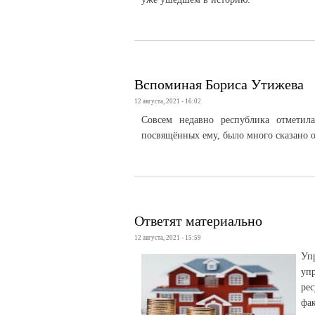
Вспоминая Бориса Утижева
12 августа, 2021 - 16:02
Совсем недавно республика отметил
посвящённых ему, было много сказано о
Ответят материально
12 августа, 2021 - 15:59
Уп
уп
ре
фа