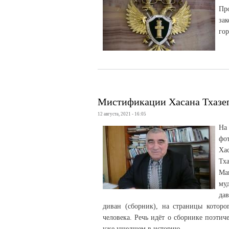
Пр
за
гор
Мистификации Хасана Тхазе
12 августа, 2021 - 16:05
На
фо
Ха
Тха
Ма
му
да
диван (сборник), на страницы котор
человека. Речь идёт о сборнике поэти
уже ушедшем в историю.