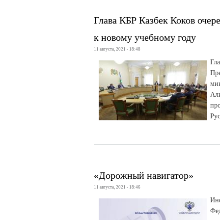
Глава КБР Казбек Коков очер
к новому учебному году
11 августа, 2021 - 18:48
Гл
Пре
ми
Ал
про
Ру
«Дорожный навигатор»
11 августа, 2021 - 18:46
Ин
Фе