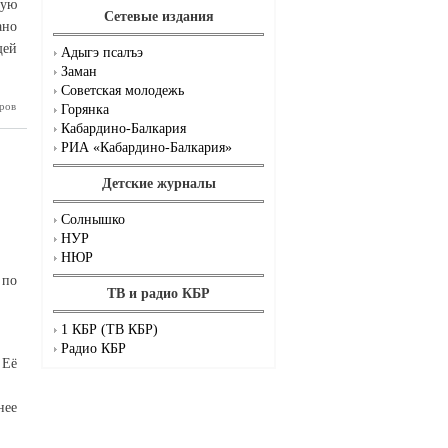
ную
Сетевые издания
ано
щей
Адыгэ псалъэ
Заман
Советская молодежь
ериально
ров
Горянка
Кабардино-Балкария
РИА «Кабардино-Балкария»
Детские журналы
Солнышко
НУР
НЮР
 по
ТВ и радио КБР
1 КБР (ТВ КБР)
Радио КБР
 Её
нее