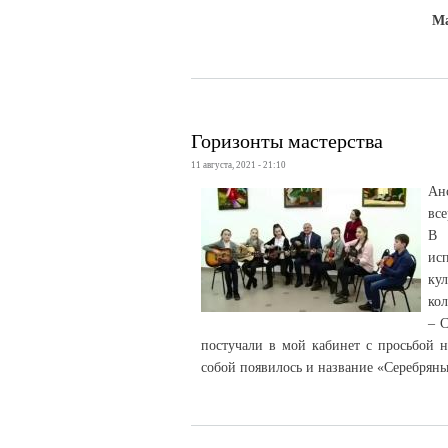
Ма
Горизонты мастерства
11 августа, 2021 - 21:10
Ан
все
В 
ис
ку
кол
– С
постучали в мой кабинет с просьбой на
собой появилось и название «Серебряные