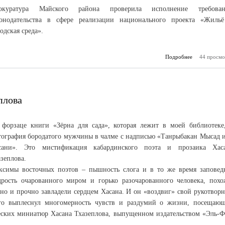
окуратура Майского района проверила исполнение требова
конодательства в сфере реализации национального проекта «Жиль
одская среда».
Подробнее
44 просмо
о Про
плова
 форзаце книги «Зёрна для сада», которая лежит в моей библиотеке
тография бородатого мужчины в чалме с надписью «Танрыбакан Мысад 
сани». Это мистификация кабардинского поэта и прозаика Хас
зеплова.
ксимы восточных поэтов – пышность слога и в то же время заповед
дрость очарованного миром и горько разочарованного человека, похо
вно и прочно завладели сердцем Хасана. И он «воздвиг» свой рукотвор
ого выплеснул многомерность чувств и раздумий о жизни, посещаю
ческих миниатюр Хасана Тхазеплова, выпущенном издательством «Эль-Ф