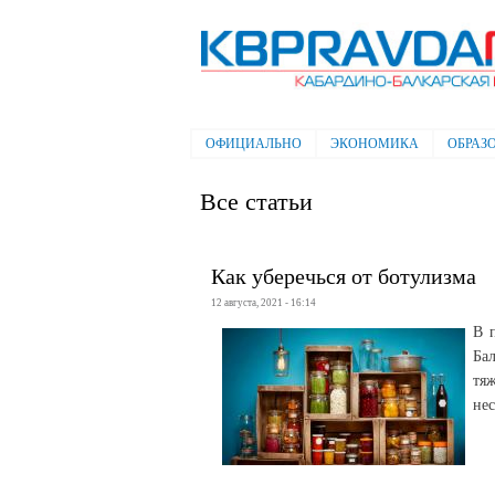
Электронная газета "Кабардино-
Балкарская правда"
ОФИЦИАЛЬНО
ЭКОНОМИКА
ОБРАЗ
Главное меню
Все статьи
Как уберечься от ботулизма
12 августа, 2021 - 16:14
В 
Бал
тя
не