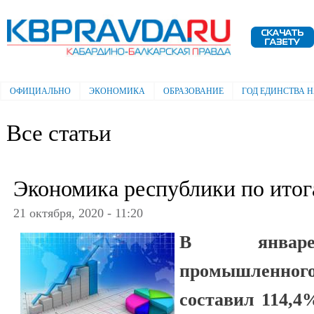
Пе
ос
Электронная газета "Кабардино-
со
Балкарская правда"
ОФИЦИАЛЬНО
ЭКОНОМИКА
ОБРАЗОВАНИЕ
ГОД ЕДИНСТВА 
Главное меню
Все статьи
Экономика республики по итог
21 октября, 2020 - 11:20
В январе-
промышленног
составил 114,4