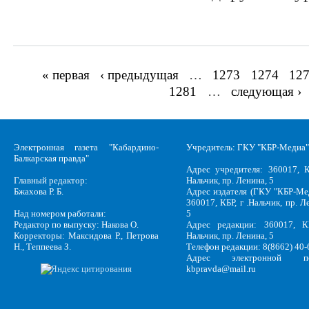
« первая
‹ предыдущая
…
1273
1274
12
Страницы
1281
…
следующая ›
Электронная газета "Кабардино-
Учредитель: ГКУ "КБР-Медиа"
Балкарская правда"
Адрес учредителя: 360017, К
Главный редактор:
Нальчик, пр. Ленина, 5
Бжахова Р. Б.
Адрес издателя (ГКУ "КБР-Ме
360017, КБР, г .Нальчик, пр. Л
Над номером работали:
5
Редактор по выпуску: Накова О.
Адрес редакции: 360017, КБ
Корректоры: Максидова Р., Петрова
Нальчик, пр. Ленина, 5
Н., Теппеева З.
Телефон редакции: 8(8662) 40-
Адрес электронной по
kbpravda@mail.ru