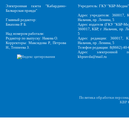
Электронная газета "Кабардино-
Учредитель: ГКУ "КБР-Медиа"
Балкарская правда"
Адрес учредителя: 360017, К
Главный редактор:
Нальчик, пр. Ленина, 5
Бжахова Р. Б.
Адрес издателя (ГКУ "КБР-Ме
360017, КБР, г .Нальчик, пр. Л
Над номером работали:
5
Редактор по выпуску: Накова О.
Адрес редакции: 360017, КБ
Корректоры: Максидова Р., Петрова
Нальчик, пр. Ленина, 5
Н., Теппеева З.
Телефон редакции: 8(8662) 40-
Адрес электронной по
kbpravda@mail.ru
Политика обработки персон
KBP
C