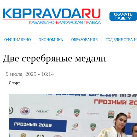
Пе
ос
Электронная газета "Кабардино-
со
Балкарская правда"
ОФИЦИАЛЬНО
ЭКОНОМИКА
ОБРАЗОВАНИЕ
ГОД ЕДИНСТВА 
Главное меню
Две серебряные медали
9 июля, 2025 - 16:14
Спорт