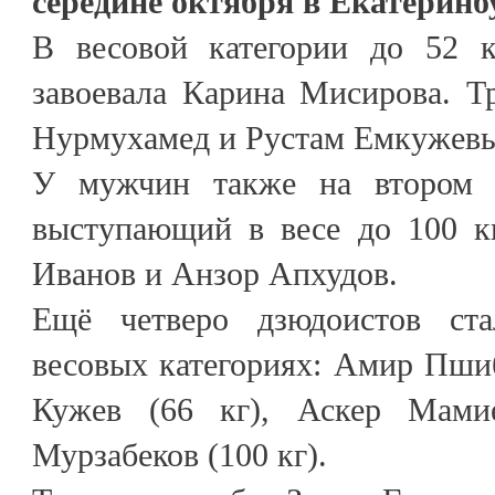
середине октября в Екатеринб
В весовой категории до 52 к
завоевала Карина Мисирова. Т
Нурмухамед и Рустам Емкужев
У мужчин также на втором 
выступающий в весе до 100 к
Иванов и Анзор Апхудов.
Ещё четверо дзюдоистов ст
весовых категориях: Амир Пшиб
Кужев (66 кг), Аскер Мами
Мурзабеков (100 кг).