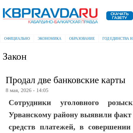
Пе
ос
Электронная газета "Кабардино-
со
Балкарская правда"
ОФИЦИАЛЬНО
ЭКОНОМИКА
ОБРАЗОВАНИЕ
ГОД ЕДИНСТВА 
Главное меню
Закон
Продал две банковские карты
8 мая, 2026 - 14:05
Сотрудники уголовного роз
Урванскому району выявили факт 
средств платежей, в совершении 