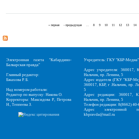
« первая
‹ предыдущая
…
8
9
10
11
12
13
14
Страницы
Электронная газета "Кабардино-
Учредитель: ГКУ "КБР-Медиа"
Балкарская правда"
Адрес учредителя: 360017, К
Главный редактор:
Нальчик, пр. Ленина, 5
Бжахова Р. Б.
Адрес издателя (ГКУ "КБР-Ме
360017, КБР, г .Нальчик, пр. Л
Над номером работали:
5
Редактор по выпуску: Накова О.
Адрес редакции: 360017, КБ
Корректоры: Максидова Р., Петрова
Нальчик, пр. Ленина, 5
Н., Теппеева З.
Телефон редакции: 8(8662) 40-
Адрес электронной по
kbpravda@mail.ru