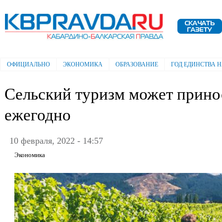
Пе
ос
Электронная газета "Кабардино-
со
Балкарская правда"
ОФИЦИАЛЬНО
ЭКОНОМИКА
ОБРАЗОВАНИЕ
ГОД ЕДИНСТВА 
Главное меню
Сельский туризм может прино
ежегодно
10 февраля, 2022 - 14:57
Экономика