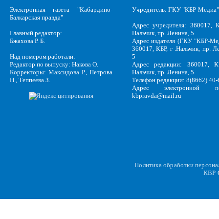
Электронная газета "Кабардино-
Учредитель: ГКУ "КБР-Медиа"
Балкарская правда"
Адрес учредителя: 360017, К
Главный редактор:
Нальчик, пр. Ленина, 5
Бжахова Р. Б.
Адрес издателя (ГКУ "КБР-Ме
360017, КБР, г .Нальчик, пр. Л
Над номером работали:
5
Редактор по выпуску: Накова О.
Адрес редакции: 360017, КБ
Корректоры: Максидова Р., Петрова
Нальчик, пр. Ленина, 5
Н., Теппеева З.
Телефон редакции: 8(8662) 40-
Адрес электронной по
kbpravda@mail.ru
Политика обработки персон
KBP
C