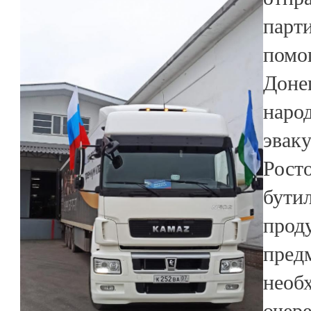
пар
пом
Дон
нар
эва
Рос
бут
про
пр
необ
очер