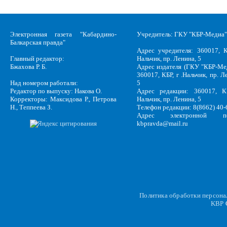
Электронная газета "Кабардино-
Учредитель: ГКУ "КБР-Медиа"
Балкарская правда"
Адрес учредителя: 360017, К
Главный редактор:
Нальчик, пр. Ленина, 5
Бжахова Р. Б.
Адрес издателя (ГКУ "КБР-Ме
360017, КБР, г .Нальчик, пр. Л
Над номером работали:
5
Редактор по выпуску: Накова О.
Адрес редакции: 360017, КБ
Корректоры: Максидова Р., Петрова
Нальчик, пр. Ленина, 5
Н., Теппеева З.
Телефон редакции: 8(8662) 40-
Адрес электронной по
kbpravda@mail.ru
Политика обработки персон
KBP
C