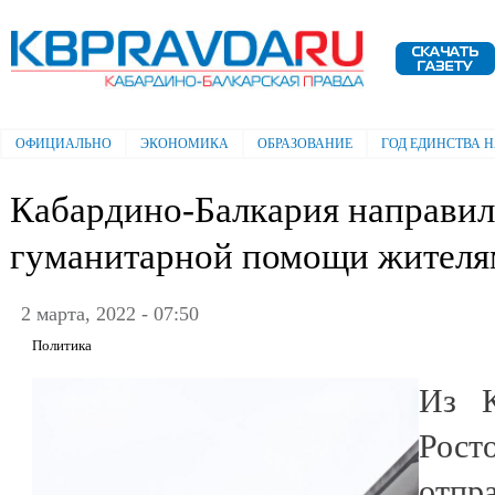
Пе
ос
Электронная газета "Кабардино-
со
Балкарская правда"
ОФИЦИАЛЬНО
ЭКОНОМИКА
ОБРАЗОВАНИЕ
ГОД ЕДИНСТВА 
Главное меню
Кабардино-Балкария направил
гуманитарной помощи жителя
2 марта, 2022 - 07:50
Политика
Из К
Рост
отпр