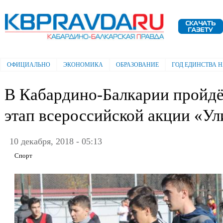
Пе
ос
Электронная газета "Кабардино-
со
Балкарская правда"
ОФИЦИАЛЬНО
ЭКОНОМИКА
ОБРАЗОВАНИЕ
ГОД ЕДИНСТВА 
Главное меню
В Кабардино-Балкарии пройд
этап всероссийской акции «У
10 декабря, 2018 - 05:13
Спорт