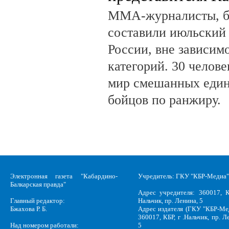
ММА-журналисты, бл
составили июльский
России, вне зависим
категорий. 30 челов
мир смешанных един
бойцов по ранжиру.
Электронная газета "Кабардино-
Учредитель: ГКУ "КБР-Медиа"
Балкарская правда"
Адрес учредителя: 360017, К
Главный редактор:
Нальчик, пр. Ленина, 5
Бжахова Р. Б.
Адрес издателя (ГКУ "КБР-Ме
360017, КБР, г .Нальчик, пр. Л
Над номером работали:
5