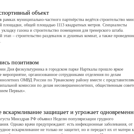
спортивный объект
 в рамках муниципально-частного партнёрства ведётся строительство мин
й площадки, общей площадью 1113 квадратных метров. Специалисты
 укладку газона и строительство помещения для тренерского штаба.
 этап – строительство раздевалок и душевых комнат, а также проведени
я.
лись позитивом
рии Дня физкультурника в городском парке Нарткалы прошло яркое
е мероприятие, организованное сотрудниками отделения по делам
ннолетних ОМВД России по Урванскому району вместе с представителя
пальной комиссии по делам несовершеннолетних, общественным совет
нием Первых».
е вскармливание защищает и угрожает одновременн
августа Минздрав РФ объявил Неделю популяризации грудного
ания. Однако врачи предупреждают: есть инфекционные заболевания, от
удное вскармливание не только не защитит, но и передаст их от матери к