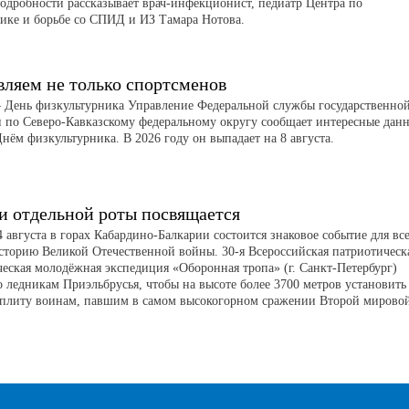
Подробности рассказывает врач-инфекционист, педиатр Центра по
ике и борьбе со СПИД и ИЗ Тамара Нотова.
вляем не только спортсменов
 – День физкультурника Управление Федеральной службы государственно
и по Северо-Кавказскому федеральному округу сообщает интересные дан
Днём физкультурника. В 2026 году он выпадает на 8 августа.
и отдельной роты посвящается
 августа в горах Кабардино-Балкарии состоится знаковое событие для все
историю Великой Отечественной войны. 30-я Всероссийская патриотическ
ческая молодёжная экспедиция «Оборонная тропа» (г. Санкт-Петербург)
о ледникам Приэльбрусья, чтобы на высоте более 3700 метров установить
плиту воинам, павшим в самом высокогорном сражении Второй мирово