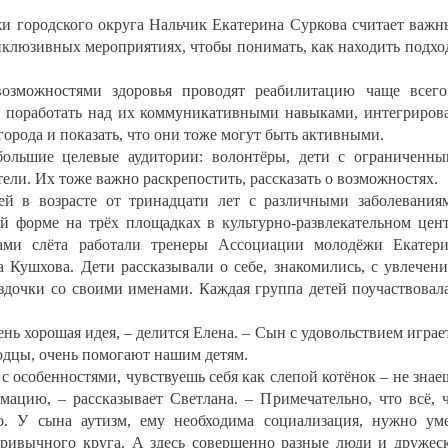
и городского округа Нальчик Екатерина Суркова считает важ
инклюзивных мероприятиях, чтобы понимать, как находить подхо
озможностями здоровья проводят реабилитацию чаще всег
ы поработать над их коммуникативными навыками, интегриров
города и показать, что они тоже могут быть активными.
 большие целевые аудитории: волонтёры, дети с ограниченн
ели. Их тоже важно раскрепостить, рассказать о возможностях.
ей в возрасте от тринадцати лет с различными заболевания
й форме на трёх площадках в культурно-развлекательном цен
ми слёта работали тренеры Ассоциации молодёжи Екатер
 Кушхова. Дети рассказывали о себе, знакомились, с увлечен
здочки со своими именами. Каждая группа детей поучаствовал
ень хорошая идея, – делится Елена. – Сын с удовольствием играе
одцы, очень помогают нашим детям.
 с особенностями, чувствуешь себя как слепой котёнок – не знае
мацию, – рассказывает Светлана. – Примечательно, что всё, 
но. У сына аутизм, ему необходима социализация, нужно ум
привычного круга. А здесь совершенно разные люди и дружес