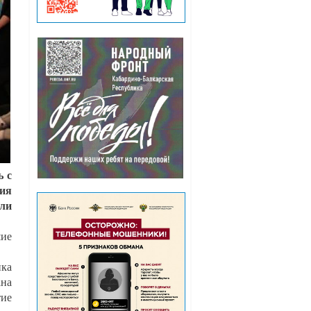
ь с
рия
ли
шие
ика
ана
тие