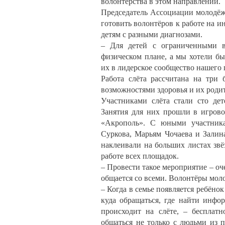
волонтёрства в этом направлении.
Председатель Ассоциации молодёж
готовить волонтёров к работе на 
детям с разными диагнозами.
– Для детей с ограниченными в
физическом плане, а мы хотели б
их в лидерское сообщество нашего 
Работа слёта рассчитана на три
возможностями здоровья и их родит
Участниками слёта стали сто дет
Занятия для них прошли в игрово
«Акрополь». С юными участника
Суркова, Марьям Чочаева и Залина
наклеивали на больших листах звё
работе всех площадок.
– Провести такое мероприятие – оч
общается со всеми. Волонтёры мол
– Когда в семье появляется ребёнок
куда обращаться, где найти инфор
происходит на слёте, – бесплат
общаться не только с людьми из 