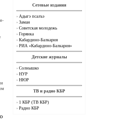
Сетевые издания
Адыгэ псалъэ
и-
Заман
Советская молодежь
Горянка
е
Кабардино-Балкария
РИА «Кабардино-Балкария»
Детские журналы
Солнышко
НУР
НЮР
ми
ом
ТВ и радио КБР
1 КБР (ТВ КБР)
Радио КБР
о