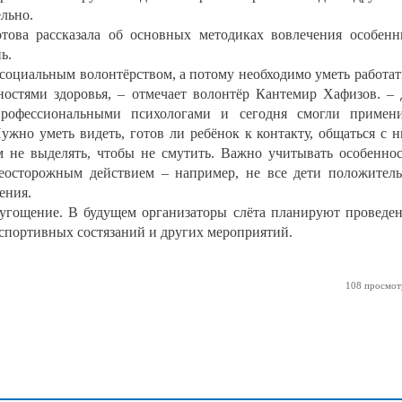
ельно.
това рассказала об основных методиках вовлечения особен
ь.
социальным волонтёрством, а потому необходимо уметь работат
остями здоровья, – отмечает волонтёр Кантемир Хафизов. –
рофессиональными психологами и сегодня смогли примени
ужно уметь видеть, готов ли ребёнок к контакту, общаться с 
ом не выделять, чтобы не смутить. Важно учитывать особенно
неосторожным действием – например, не все дети положител
ения.
угощение. В будущем организаторы слёта планируют проведе
спортивных состязаний и других мероприятий.
108 просмот