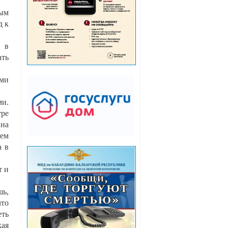
ным
д к
о в
ать
ыми
ми.
тре
ина
ием
а в
т и
шь,
что
еть
кая