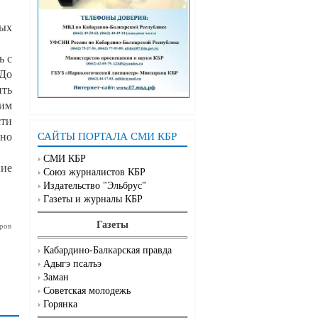
ных
ь с
 До
ть
ним
сти
ьно
САЙТЫ ПОРТАЛА СМИ КБР
СМИ КБР
ние
Союз журналистов КБР
Издательство "Эльбрус"
Газеты и журналы КБР
Газеты
ров
Кабардино-Балкарская правда
Адыгэ псалъэ
Заман
Советская молодежь
Горянка