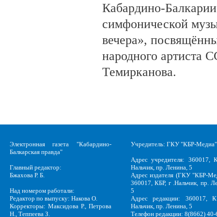
Кабардино-Балкарии
симфонической музы
вечера», посвящённ
народного артиста 
Темирканова.
Электронная газета "Кабардино-
Учредитель: ГКУ "КБР-Медиа"
Балкарская правда"
Адрес учредителя: 360017, К
Главный редактор:
Нальчик, пр. Ленина, 5
Бжахова Р. Б.
Адрес издателя (ГКУ "КБР-Ме
360017, КБР, г .Нальчик, пр. Л
Над номером работали:
5
Редактор по выпуску: Накова О.
Адрес редакции: 360017, КБ
Корректоры: Максидова Р., Петрова
Нальчик, пр. Ленина, 5
Н., Теппеева З.
Телефон редакции: 8(8662) 40-