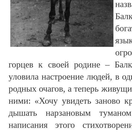
наз
Бал
бог
язык
огр
горцев к своей родине – Балк
уловила настроение людей, в од
родных очагов, а теперь живущи
ними: «Хочу увидеть заново к
дышать нарзановым тумано
написания этого стихотворе