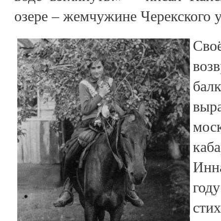
озере – жемчужине Черекского 
Св
воз
ба
выр
м
каб
Инн
го
ст