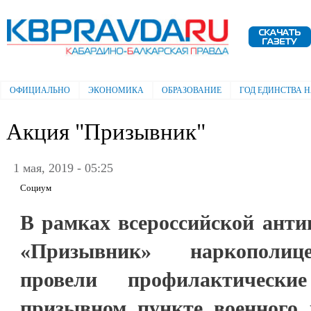
Пе
ос
Электронная газета "Кабардино-
со
Балкарская правда"
ОФИЦИАЛЬНО
ЭКОНОМИКА
ОБРАЗОВАНИЕ
ГОД ЕДИНСТВА 
Главное меню
Акция "Призывник"
1 мая, 2019 - 05:25
Социум
В рамках всероссийской анти
«Призывник» наркополиц
провели профилактическ
призывном пункте военного