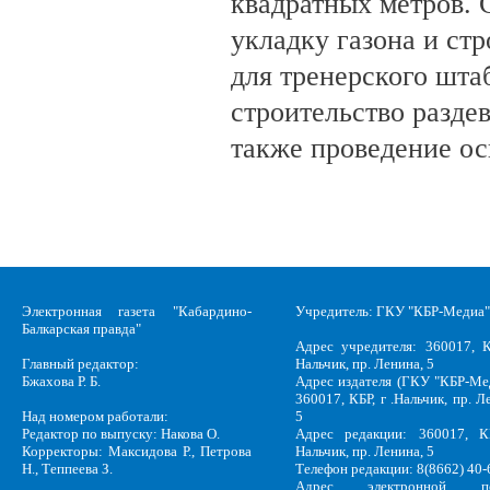
квадратных метров.
укладку газона и ст
для тренерского шта
строительство разде
также проведение о
Электронная газета "Кабардино-
Учредитель: ГКУ "КБР-Медиа"
Балкарская правда"
Адрес учредителя: 360017, К
Главный редактор:
Нальчик, пр. Ленина, 5
Бжахова Р. Б.
Адрес издателя (ГКУ "КБР-Ме
360017, КБР, г .Нальчик, пр. Л
Над номером работали:
5
Редактор по выпуску: Накова О.
Адрес редакции: 360017, КБ
Корректоры: Максидова Р., Петрова
Нальчик, пр. Ленина, 5
Н., Теппеева З.
Телефон редакции: 8(8662) 40-
Адрес электронной по