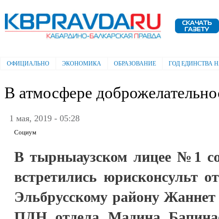
Пе
ос
Электронная газета "Кабардино-
со
Балкарская правда"
ОФИЦИАЛЬНО
ЭКОНОМИКА
ОБРАЗОВАНИЕ
ГОД ЕДИНСТВА 
Главное меню
В атмосфере доброжелательно
1 мая, 2019 - 05:28
Социум
В тырныаузском лицее №1 с
встретились юрисконсульт о
Эльбрусскому району Жаннет 
ПДН отдела Мадина Бапинае