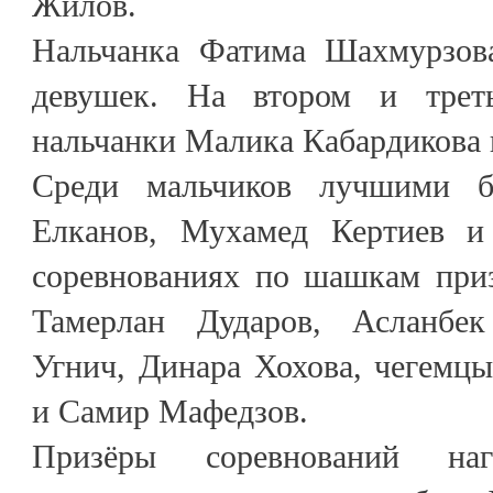
Жилов.
Нальчанка Фатима Шахмурзов
девушек. На втором и трет
нальчанки Малика Кабардикова 
Среди мальчиков лучшими б
Елканов, Мухамед Кертиев и
соревнованиях по шашкам приз
Тамерлан Дударов, Асланбек
Угнич, Динара Хохова, чегемц
и Самир Мафедзов.
Призёры соревнований наг