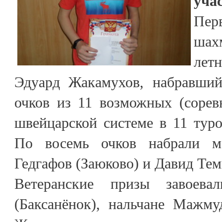
уча
Пе
шах
лет
Эдуард Жакамухов, набравший
очков из 11 возможных (сорев
швейцарской системе в 11 туро
По восемь очков набрали м
Гедгафов (Заюково) и Давид Тем
Ветеранские призы завоева
(Баксанёнок), нальчане Мажм