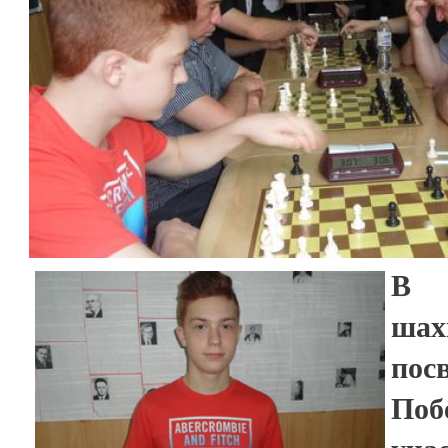
В 
ша
по
По