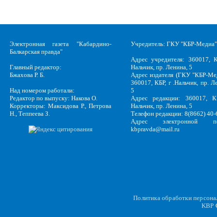
Электронная газета "Кабардино-
Учредитель: ГКУ "КБР-Медиа"
Балкарская правда"
Адрес учредителя: 360017, К
Главный редактор:
Нальчик, пр. Ленина, 5
Бжахова Р. Б.
Адрес издателя (ГКУ "КБР-Ме
360017, КБР, г .Нальчик, пр. Л
Над номером работали:
5
Редактор по выпуску: Накова О.
Адрес редакции: 360017, КБ
Корректоры: Максидова Р., Петрова
Нальчик, пр. Ленина, 5
Н., Теппеева З.
Телефон редакции: 8(8662) 40-
Адрес электронной по
kbpravda@mail.ru
Политика обработки персон
KBP
C