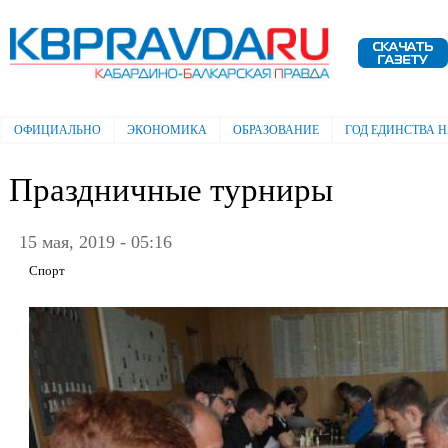
Пе
ос
Электронная газета "Кабардино-
со
Балкарская правда"
ОФИЦИАЛЬНО
ЭКОНОМИКА
ОБРАЗОВАНИЕ
ГОД ЕДИНСТВА 
Главное меню
Праздничные турниры
15 мая, 2019 - 05:16
Спорт