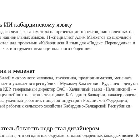
ь ИИ кабардинскому языку
одого человека я заметила на презентации проектов, направленных на
е национальных языков. IT-специалист Алим Мамхегов со школьной
ботал над проектами «Кабардинский язык для «Яндекс. Переводчика» и
ь как инструмент межнационального общения».
ик и меценат
билей у скромного человека, труженика, предпринимателя, мецената
нает и уважает вся республика. Мухамед Хамзетович Кудалиев – депутат
а КБР, генеральный директор ОАО «Халвичный завод «Нальчикский» –
 крупнейших налогоплательщиков Кабардино-Балкарии, кавалер ордена
аслуженный работник пищевой индустрии Российской Федерации,
ый работник сельского хозяйства Кабардино-Балкарской Республики.
атель богатств недр стал дизайнером
ознавать, что сегодня нас окружает столько одарённых молодых людей. К