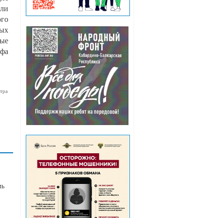
сли
го
ных
ные
афа
тра
мь