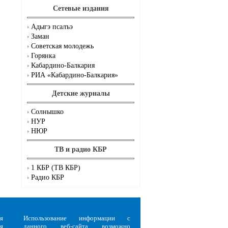
Сетевые издания
Адыгэ псалъэ
Заман
Советская молодежь
Горянка
Кабардино-Балкария
РИА «Кабардино-Балкария»
Детские журналы
Солнышко
НУР
НЮР
ТВ и радио КБР
1 КБР (ТВ КБР)
Радио КБР
я
Использование информации с
я
данного веб-сайта возможно