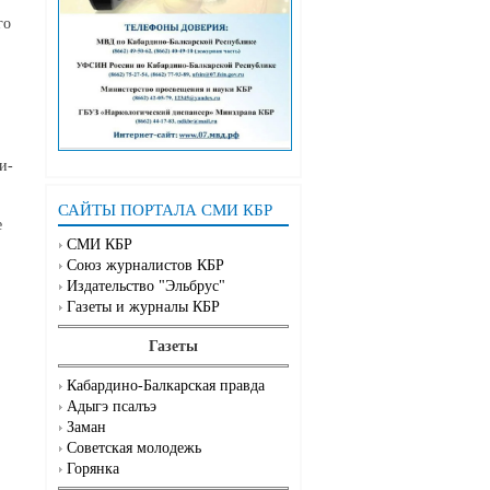
го
и-
САЙТЫ ПОРТАЛА СМИ КБР
е
СМИ КБР
Союз журналистов КБР
Издательство "Эльбрус"
Газеты и журналы КБР
Газеты
Кабардино-Балкарская правда
Адыгэ псалъэ
Заман
Советская молодежь
Горянка