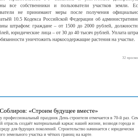
аны все собственники и пользователи участков земли. Е
зователи не принимают меры после получения официально
статьёй 10.5 Кодекса Российской Федерации об административ
аны штрафом: граждане – от 1500 до 2000 рублей, должност
ублей, юридические лица – от 30 до 40 тысяч рублей. Уплата штр
обязанности уничтожить наркосодержащие растения на участке.
32 просмо
 Соблиров: «Строим будущее вместе»
ду профессиональный праздник День строителя отмечается в 70-й раз. Се
ий отрасль создаёт материальный каркас нашей жизни, возводя города и
среду для будущих поколений. Строительство начинается с юридически
го земельного участка и чётких границ на карте.