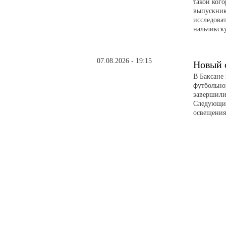
такой ког
выпускник
исследова
нальчикск
07.08.2026 - 19:15
Новый 
В Баксане
футбольно
завершили
Следующий
освещени