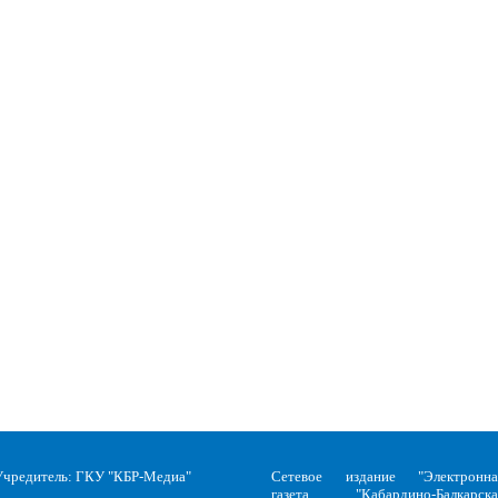
Учредитель: ГКУ "КБР-Медиа"
Сетевое издание "Электронна
газета "Кабардино-Балкарска