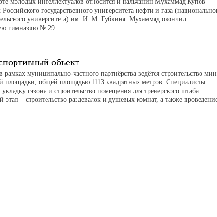
орте молодых интеллектуалов относится и нальчанин Мухаммад Купов –
 Российского государственного университета нефти и газа (национально
тельского университета) им. И. М. Губкина. Мухаммад окончил
ую гимназию № 29.
спортивный объект
 в рамках муниципально-частного партнёрства ведётся строительство мин
й площадки, общей площадью 1113 квадратных метров. Специалисты
 укладку газона и строительство помещения для тренерского штаба.
 этап – строительство раздевалок и душевых комнат, а также проведени
я.