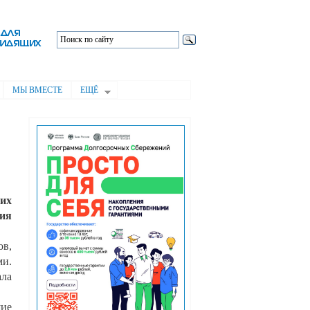
МЫ ВМЕСТЕ
ЕЩЁ
их
ия
в,
ми.
ала
ие