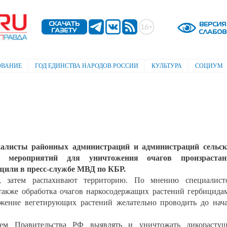
Перейти к
основному
содержанию
ОВАНИЕ
ГОД ЕДИНСТВА НАРОДОВ РОССИИ
КУЛЬТУРА
СОЦИУМ
алисты районных администраций и администраций сельск
с мероприятий для уничтожения очагов произрастан
щили в пресс-службе МВД по КБР.
, затем распахивают территорию. По мнению специалисто
также обработка очагов наркосодержащих растений гербицида
ожение вегетирующих растений желательно проводить до нач
ием Правительства РФ выявлять и уничтожать дикорастущ