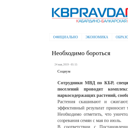
Электронная газета "Кабардино-
Балкарская правда"
ОФИЦИАЛЬНО
ЭКОНОМИКА
ОБРАЗ
Главное меню
Необходимо бороться
24 мая, 2019 - 05:15
Социум
Сотрудники МВД по КБР, специ
поселений проводят комплек
наркосодержащих растений, сооб
Растения скашивают и сжигают
эффективный результат приносит 
Необходимо отметить, что уничт
созревания семян с мая по июль.
В соответствии с Постановлен