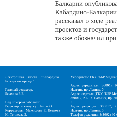
Балкарии опубликов
Кабардино-Балкарии
рассказал о ходе ре
проектов и государс
также обозначил при
Электронная газета "Кабардино-
Учредитель: ГКУ "КБР-Медиа"
Балкарская правда"
Адрес учредителя: 360017, К
Главный редактор:
Нальчик, пр. Ленина, 5
Бжахова Р. Б.
Адрес издателя (ГКУ "КБР-Ме
360017, КБР, г .Нальчик, пр. Л
Над номером работали:
5
Редактор по выпуску: Накова О.
Адрес редакции: 360017, КБ
Корректоры: Максидова Р., Петрова
Нальчик, пр. Ленина, 5
Н., Теппеева З.
Телефон редакции: 8(8662) 40-