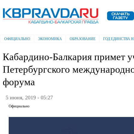
Пе
ос
Электронная газета "Кабардино-
со
Балкарская правда"
ОФИЦИАЛЬНО
ЭКОНОМИКА
ОБРАЗОВАНИЕ
ГОД ЕДИНСТВА 
Главное меню
Кабардино-Балкария примет уч
Петербургского международно
форума
5 июня, 2019 - 05:27
Официально