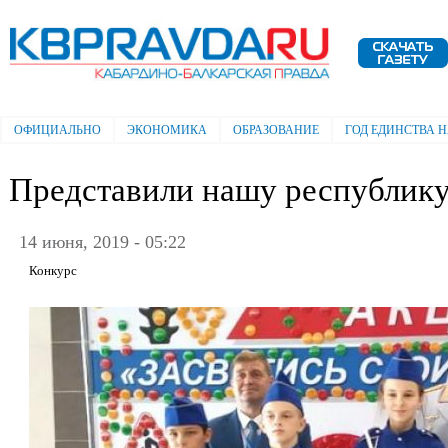
Пе
ос
Электронная газета "Кабардино-
со
Балкарская правда"
ОФИЦИАЛЬНО
ЭКОНОМИКА
ОБРАЗОВАНИЕ
ГОД ЕДИНСТВА 
Главное меню
Представили нашу республик
14 июня, 2019 - 05:22
Конкурс