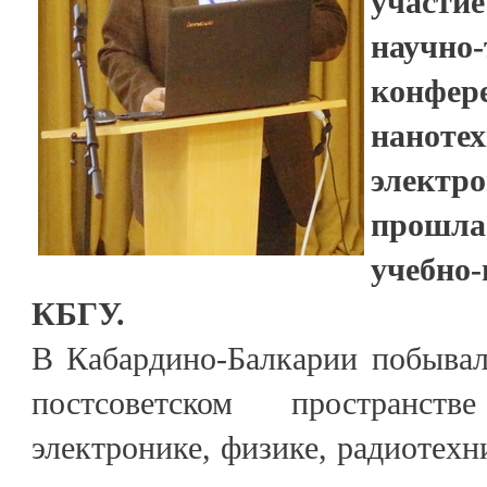
участи
научно-
конфе
нано
элект
прошл
учебно
КБГУ.
В Кабардино-Балкарии побывал
постсоветском пространст
электронике, физике, радиотехн