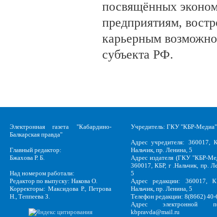
посвящённых эконом
предприятиям, вост
карьерным возможно
субъекта РФ.
Электронная газета "Кабардино-
Учредитель: ГКУ "КБР-Медиа"
Балкарская правда"
Адрес учредителя: 360017, К
Главный редактор:
Нальчик, пр. Ленина, 5
Бжахова Р. Б.
Адрес издателя (ГКУ "КБР-Ме
360017, КБР, г .Нальчик, пр. Л
Над номером работали:
5
Редактор по выпуску: Накова О.
Адрес редакции: 360017, КБ
Корректоры: Максидова Р., Петрова
Нальчик, пр. Ленина, 5
Н., Теппеева З.
Телефон редакции: 8(8662) 40-
Адрес электронной по
kbpravda@mail.ru