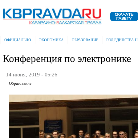
Пе
ос
Электронная газета "Кабардино-
со
Балкарская правда"
ОФИЦИАЛЬНО
ЭКОНОМИКА
ОБРАЗОВАНИЕ
ГОД ЕДИНСТВА 
Главное меню
Конференция по электронике
14 июня, 2019 - 05:26
Образование