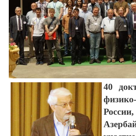
40 док
физико
Росси
Азерб