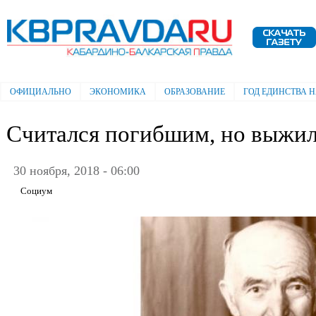
Пе
ос
Электронная газета "Кабардино-
со
Балкарская правда"
ОФИЦИАЛЬНО
ЭКОНОМИКА
ОБРАЗОВАНИЕ
ГОД ЕДИНСТВА 
Главное меню
Считался погибшим, но выжи
30 ноября, 2018 - 06:00
Социум