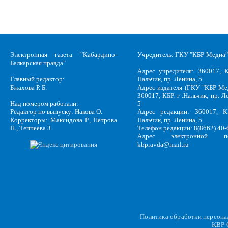
Электронная газета "Кабардино-
Учредитель: ГКУ "КБР-Медиа"
Балкарская правда"
Адрес учредителя: 360017, К
Главный редактор:
Нальчик, пр. Ленина, 5
Бжахова Р. Б.
Адрес издателя (ГКУ "КБР-Ме
360017, КБР, г .Нальчик, пр. Л
Над номером работали:
5
Редактор по выпуску: Накова О.
Адрес редакции: 360017, КБ
Корректоры: Максидова Р., Петрова
Нальчик, пр. Ленина, 5
Н., Теппеева З.
Телефон редакции: 8(8662) 40-
Адрес электронной по
kbpravda@mail.ru
Политика обработки персон
KBP
C