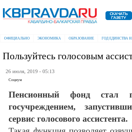
Пе
ос
Электронная газета "Кабардино-
со
Балкарская правда"
ОФИЦИАЛЬНО
ЭКОНОМИКА
ОБРАЗОВАНИЕ
ГОД ЕДИНСТВА 
Главное меню
Пользуйтесь голосовым ассис
26 июля, 2019 - 05:13
Социум
Пенсионный фонд стал п
госучреждением, запустив
сервис голосового ассистента.
Такая функция позволяет озву