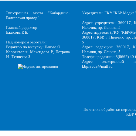
Электронная газета "Кабардино-
Учредитель: ГКУ "КБР-Медиа"
Балкарская правда"
Адрес учредителя: 360017, К
Главный редактор:
Нальчик, пр. Ленина, 5
Бжахова Р. Б.
Адрес издателя (ГКУ "КБР-Ме
360017, КБР, г .Нальчик, пр. Л
Над номером работали:
5
Редактор по выпуску: Накова О.
Адрес редакции: 360017, КБ
Корректоры: Максидова Р., Петрова
Нальчик, пр. Ленина, 5
Н., Теппеева З.
Телефон редакции: 8(8662) 40-
Адрес электронной по
kbpravda@mail.ru
Политика обработки персон
KBP
C