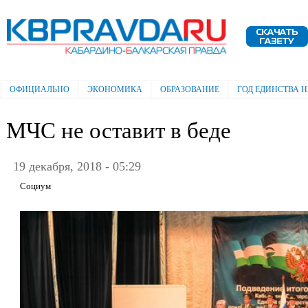
Пе
ос
Электронная газета "Кабардино-
со
Балкарская правда"
ОФИЦИАЛЬНО
ЭКОНОМИКА
ОБРАЗОВАНИЕ
ГОД ЕДИНСТВА 
Главное меню
МЧС не оставит в беде
19 декабря, 2018 - 05:29
Социум