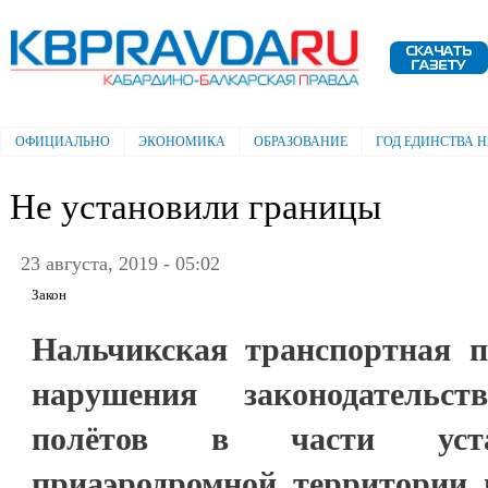
Пе
ос
Электронная газета "Кабардино-
со
Балкарская правда"
ОФИЦИАЛЬНО
ЭКОНОМИКА
ОБРАЗОВАНИЕ
ГОД ЕДИНСТВА 
Главное меню
Не установили границы
23 августа, 2019 - 05:02
Закон
Нальчикская транспортная 
нарушения законодательст
полётов в части уста
приаэродромной территории