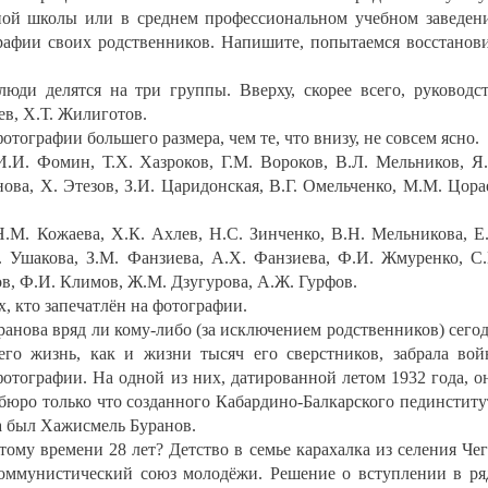
ной школы или в среднем профессиональном учебном заведен
графии своих родственников. Напишите, попытаемся восстанов
юди делятся на три группы. Вверху, скорее всего, руководс
ев, Х.Т. Жилиготов.
ографии большего размера, чем те, что внизу, не совсем ясно.
.И. Фомин, Т.Х. Хазроков, Г.М. Вороков, В.Л. Мельников, Я
ова, Х. Этезов, З.И. Царидонская, В.Г. Омельченко, М.М. Цора
Н.М. Кожаева, Х.К. Ахлев, Н.С. Зинченко, В.Н. Мельникова, Е
. Ушакова, З.М. Фанзиева, А.Х. Фанзиева, Ф.И. Жмуренко, С
нов, Ф.И. Климов, Ж.М. Дзугурова, А.Ж. Гурфов.
, кто запечатлён на фотографии.
нова вряд ли кому-либо (за исключением родственников) сего
 его жизнь, как и жизни тысяч его сверстников, забрала вой
фотографии. На одной из них, датированной летом 1932 года, о
 бюро только что созданного Кабардино-Балкарского пединститу
а был Хажисмель Буранов.
тому времени 28 лет? Детство в семье карахалка из селения Че
Коммунистический союз молодёжи. Решение о вступлении в р