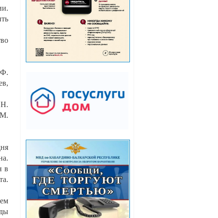
ии.
ить
тво
.Ф.
ев,
.Н.
.М.
дня
на.
н в
та.
гем
яды