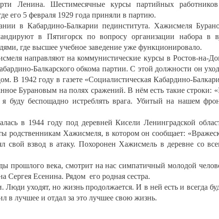
ерти Ленина. Шестимесячные курсы партийных работников
де его 5 февраля 1929 года приняли в партию.
дании в Кабардино-Балкарии пединститута. Хажисмеля Буран
андируют в Пятигорск по вопросу организации набора в в
едями, где высшее учебное заведение уже функционировало.
исмеля направляют на коммунистические курсы в Ростов-на-До
бардино-Балкарского обкома партии. С этой должности он ухо
дом. В 1942 году в газете «Социалистическая Кабардино-Балкар
нное Бурановым на полях сражений. В нём есть такие строки: 
 я буду беспощадно истреблять врага. Убитый на нашем фро
лась в 1944 году под деревней Кисели Ленинградской облас
ты родственникам Хажисмеля, в котором он сообщает: «Вражес
нял свой взвод в атаку. Похоронен Хажисмель в деревне со вс
оды прошлого века, смотрит на нас симпатичный молодой челов
а Сергея Есенина. Рядом его родная сестра.
. Люди уходят, но жизнь продолжается. И в ней есть и всегда бу
рил в лучшее и отдал за это лучшее свою жизнь.