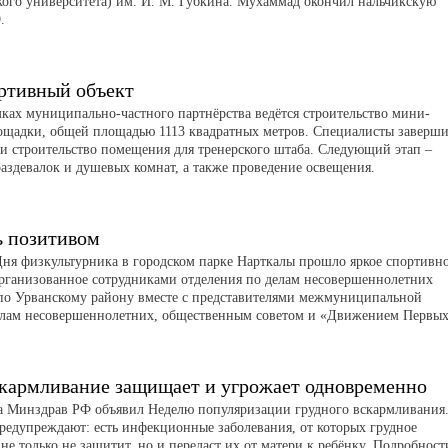
кого университета) им. И. М. Губкина. Мухаммад окончил нальчикскую
.
ртивный объект
мках муниципально-частного партнёрства ведётся строительство мини-
ощадки, общей площадью 1113 квадратных метров. Специалисты заверш
 и строительство помещения для тренерского штаба. Следующий этап –
раздевалок и душевых комнат, а также проведение освещения.
ь позитивом
ня физкультурника в городском парке Нарткалы прошло яркое спортивн
рганизованное сотрудниками отделения по делам несовершеннолетних
о Урванскому району вместе с представителями межмуниципальной
елам несовершеннолетних, общественным советом и «Движением Первых
скармливание защищает и угрожает одновременно
та Минздрав РФ объявил Неделю популяризации грудного вскармливания
редупреждают: есть инфекционные заболевания, от которых грудное
не только не защитит, но и передаст их от матери к ребёнку. Подробност