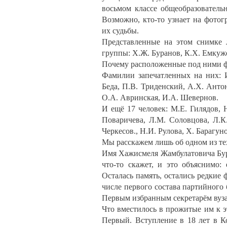
восьмом классе общеобразователь
Возможно, кто-то узнает на фото
их судьбы.
Представленные на этом снимке л
группы: Х.Ж. Буранов, К.Х. Емкуж
Почему расположенные под ними фот
Фамилии запечатленных на них: И
Беда, П.В. Триденский, А.Х. Антон
О.А. Авринская, И.А. Шевернов.
И ещё 17 человек: М.Е. Гилядов, 
Поваричева, Л.М. Соловцова, Л.К
Черкесов., Н.И. Рулова, Х. Барагу
Мы расскажем лишь об одном из тех
Имя Хажисмеля Жамбулатовича Бура
что-то скажет, и это объяснимо:
Осталась память, остались редкие 
числе первого состава партийного
Первым избранным секретарём вуз
Что вместилось в прожитые им к э
Первый. Вступление в 18 лет в 