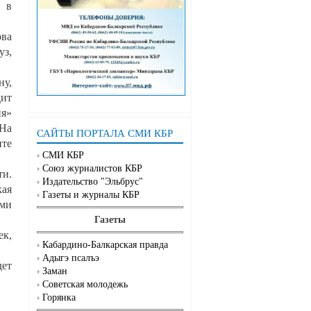
 в
ова
уз,
ну,
дит
ия»
«На
САЙТЫ ПОРТАЛА СМИ КБР
нте
СМИ КБР
Союз журналистов КБР
ти.
Издательство "Эльбрус"
кая
Газеты и журналы КБР
еми
Газеты
ек,
Кабардино-Балкарская правда
Адыгэ псалъэ
дет
Заман
Советская молодежь
Горянка