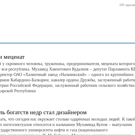
191 просм
и меценат
 у скромного человека, труженика, предпринимателя, мецената которого
т вся республика. Мухамед Хамзетович Кудалиев – депутат Парламента КБ
иректор ОАО «Халвичный завод «Нальчикский» – одного из крупнейших
щиков Кабардино-Балкарии, кавалер ордена Дружбы, заслуженный работ
рии Российской Федерации, заслуженный работник сельского хозяйства
карской Республики.
ль богатств недр стал дизайнером
ать, что сегодня нас окружает столько одарённых молодых людей. К тако
х интеллектуалов относится и нальчанин Мухаммад Купов – выпускник
сударственного университета нефти и газа (национального