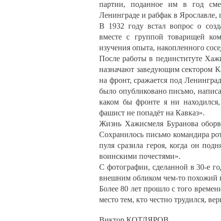
партии, поданное им в год см
Ленинграде и рабфак в Ярославле, г
В 1932 году встал вопрос о соз
вместе с группой товарищей ком
изучения опыта, накопленного сос
После работы в пединституте Хаж
назначают заведующим сектором Ка
на фронт, сражается под Ленингра
было опубликовано письмо, написа
каком бы фронте я ни находился,
фашист не попадёт на Кавказ».
Жизнь Хажисмеля Буранова оборва
Сохранилось письмо командира ро
пуля сразила героя, когда он под
воинскими почестями».
С фотографии, сделанной в 30-е г
внешним обликом чем-то похожий н
Более 80 лет прошло с того времени
место тем, кто честно трудился, ве
Виктор КОТЛЯРОВ