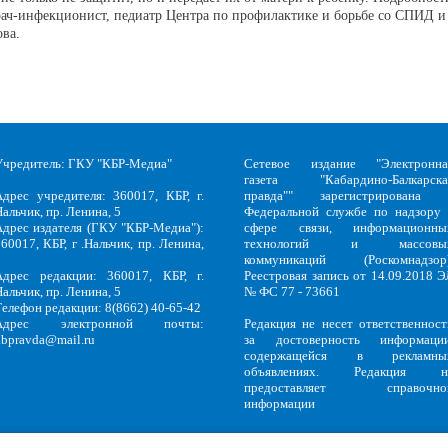
рач-инфекционист, педиатр Центра по профилактике и борьбе со СПИД и
ва.
Учредитель: ГКУ "КБР-Медиа"
Сетевое издание "Электронна
газета "Кабардино-Балкарска
Адрес учредителя: 360017, КБР, г.
правда"" зарегистрирована 
альчик, пр. Ленина, 5
Федеральной службе по надзору 
Адрес издателя (ГКУ "КБР-Медиа"):
сфере связи, информационны
60017, КБР, г .Нальчик, пр. Ленина,
технологий и массовы
5
коммуникаций (Роскомнадзор)
Адрес редакции: 360017, КБР, г.
Реестровая запись от 14.09.2018 Э
альчик, пр. Ленина, 5
№ ФС 77 - 73661
Телефон редакции: 8(8662) 40-65-42
Адрес электронной почты:
Редакция не несет ответственност
kbpravda@mail.ru
за достоверность информации
содержащейся в рекламны
объявлениях. Редакция н
предоставляет справочно
информации