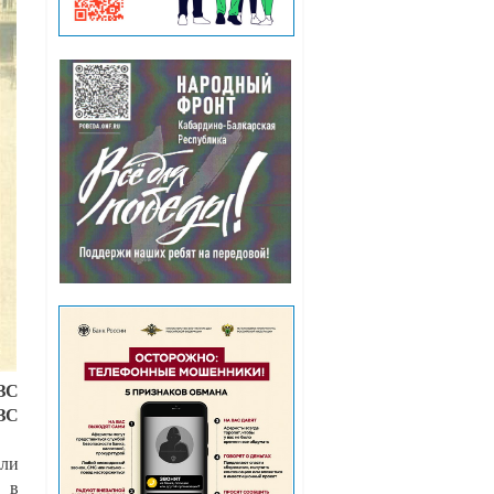
ФЗС
ЗС
или
 в