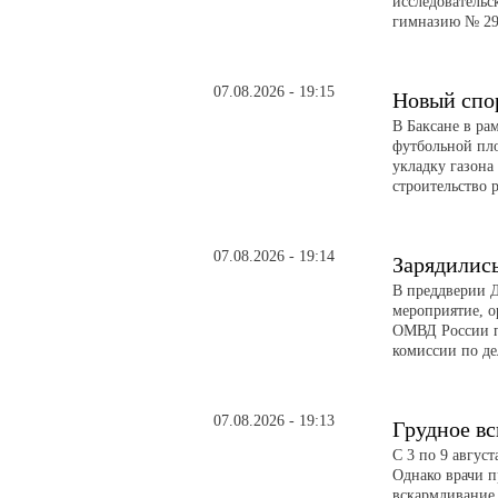
исследовательс
гимназию № 29
07.08.2026 - 19:15
Новый спо
В Баксане в ра
футбольной пл
укладку газона
строительство 
07.08.2026 - 19:14
Зарядилис
В преддверии Д
мероприятие, о
ОМВД России п
комиссии по д
07.08.2026 - 19:13
Грудное в
С 3 по 9 авгус
Однако врачи п
вскармливание 