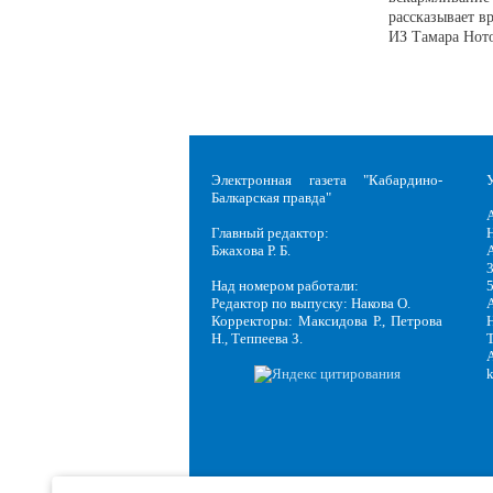
рассказывает в
ИЗ Тамара Ното
Электронная газета "Кабардино-
Балкарская правда"
Главный редактор:
Н
Бжахова Р. Б.
3
Над номером работали:
Редактор по выпуску: Накова О.
Корректоры: Максидова Р., Петрова
Н
Н., Теппеева З.