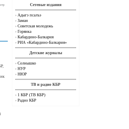
Сетевые издания
отр
Адыгэ псалъэ
Заман
Советская молодежь
Горянка
Кабардино-Балкария
РИА «Кабардино-Балкария»
Детские журналы
Солнышко
Р,
НУР
НЮР
ник
ТВ и радио КБР
1 КБР (ТВ КБР)
Радио КБР
й