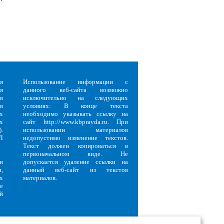
я
Использование информации с
я
данного веб-сайта возможно
в
исключительно на следующих
в
условиях: В конце текста
х
необходимо указывать ссылку на
х
сайт http://www.kbpravda.ru. При
.
использовании материалов
Л
недопустимо изменение текстов.
Текст должен копироваться в
первоначальном виде. Не
и
допускается удаление ссылки на
,
данный веб-сайт из текстов
х
материалов.
е
й