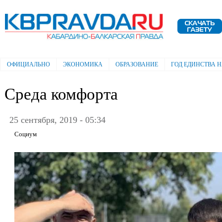
Пе
ос
Электронная газета "Кабардино-
со
Балкарская правда"
ОФИЦИАЛЬНО
ЭКОНОМИКА
ОБРАЗОВАНИЕ
ГОД ЕДИНСТВА 
Главное меню
Среда комфорта
25 сентября, 2019 - 05:34
Социум