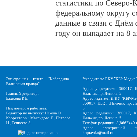
статистики по Северо-
федеральному округу с
данные в связи с Днём 
году он выпадает на 8 а
Электронная газета "Кабардино-
Учредитель: ГКУ "КБР-Медиа"
Балкарская правда"
Адрес учредителя: 360017, К
Главный редактор:
Нальчик, пр. Ленина, 5
Бжахова Р. Б.
Адрес издателя (ГКУ "КБР-Ме
360017, КБР, г .Нальчик, пр. Л
Над номером работали:
5
Редактор по выпуску: Накова О.
Адрес редакции: 360017, КБ
Корректоры: Максидова Р., Петрова
Нальчик, пр. Ленина, 5
Н., Теппеева З.
Телефон редакции: 8(8662) 40-
Адрес электронной по
kbpravda@mail.ru