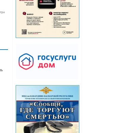
тра
мь