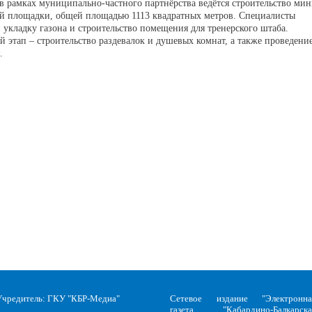
 в рамках муниципально-частного партнёрства ведётся строительство мин
й площадки, общей площадью 1113 квадратных метров. Специалисты
 укладку газона и строительство помещения для тренерского штаба.
 этап – строительство раздевалок и душевых комнат, а также проведени
я.
Учредитель: ГКУ "КБР-Медиа"
Сетевое издание "Электронна
газета "Кабардино-Балкарска