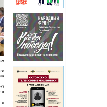
ого
го
ний
 «О
9 и
х в