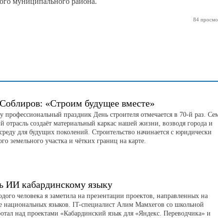
ого муниципального района.
84 просмо
 Соблиров: «Строим будущее вместе»
ду профессиональный праздник День строителя отмечается в 70-й раз. Се
ий отрасль создаёт материальный каркас нашей жизни, возводя города и
среду для будущих поколений. Строительство начинается с юридически
го земельного участка и чётких границ на карте.
ь ИИ кабардинскому языку
одого человека я заметила на презентации проектов, направленных на
е национальных языков. IT-специалист Алим Мамхегов со школьной
ботал над проектами «Кабардинский язык для «Яндекс. Переводчика» и