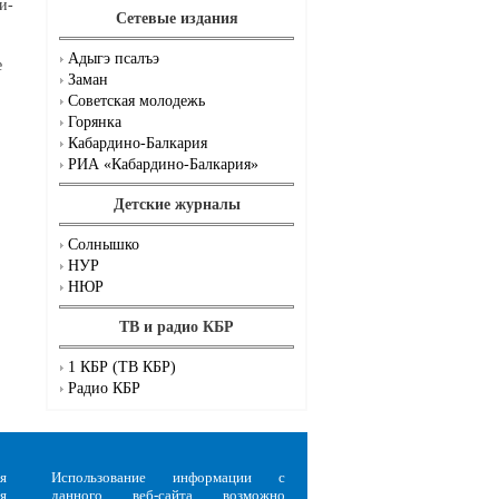
и-
Сетевые издания
Адыгэ псалъэ
е
Заман
Советская молодежь
Горянка
Кабардино-Балкария
РИА «Кабардино-Балкария»
Детские журналы
Солнышко
НУР
НЮР
ТВ и радио КБР
1 КБР (ТВ КБР)
Радио КБР
я
Использование информации с
я
данного веб-сайта возможно