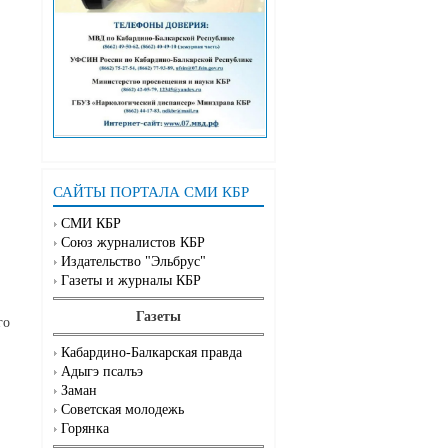
САЙТЫ ПОРТАЛА СМИ КБР
СМИ КБР
Союз журналистов КБР
Издательство "Эльбрус"
Газеты и журналы КБР
Газеты
го
Кабардино-Балкарская правда
Адыгэ псалъэ
Заман
Советская молодежь
Горянка