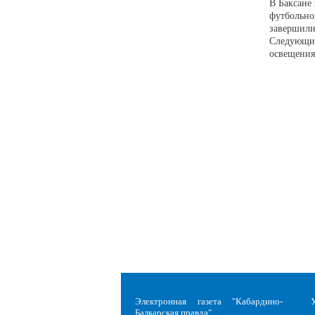
В Баксане
футбольно
завершили
Следующий
освещени
Электронная газета "Кабардино-
Балкарская правда"