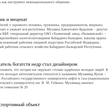
ь как инструмент межнационального общения».
ик и меценат
билей у скромного человека, труженика, предпринимателя, мецената
нает и уважает вся республика. Мухамед Хамзетович Кудалиев – депутат
а КБР, генеральный директор ОАО «Халвичный завод «Нальчикский» –
 крупнейших налогоплательщиков Кабардино-Балкарии, кавалер ордена
аслуженный работник пищевой индустрии Российской Федерации,
ый работник сельского хозяйства Кабардино-Балкарской Республики.
атель богатств недр стал дизайнером
ознавать, что сегодня нас окружает столько одарённых молодых людей. К
орте молодых интеллектуалов относится и нальчанин Мухаммад Купов –
 Российского государственного университета нефти и газа (национально
тельского университета) им. И. М. Губкина. Мухаммад окончил
ую гимназию № 29.
спортивный объект