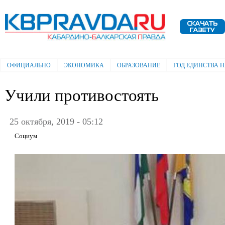
Пе
ос
Электронная газета "Кабардино-
со
Балкарская правда"
ОФИЦИАЛЬНО
ЭКОНОМИКА
ОБРАЗОВАНИЕ
ГОД ЕДИНСТВА 
Главное меню
Учили противостоять
25 октября, 2019 - 05:12
Социум