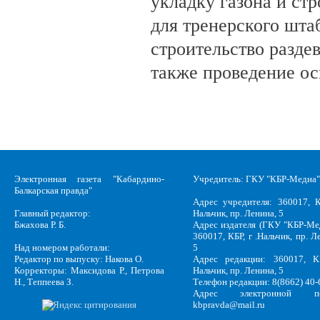
укладку газона и ст
для тренерского шта
строительство разде
также проведение о
Электронная газета "Кабардино-
Учредитель: ГКУ "КБР-Медиа"
Балкарская правда"
Адрес учредителя: 360017, К
Главный редактор:
Нальчик, пр. Ленина, 5
Бжахова Р. Б.
Адрес издателя (ГКУ "КБР-Ме
360017, КБР, г .Нальчик, пр. Л
Над номером работали:
5
Редактор по выпуску: Накова О.
Адрес редакции: 360017, КБ
Корректоры: Максидова Р., Петрова
Нальчик, пр. Ленина, 5
Н., Теппеева З.
Телефон редакции: 8(8662) 40-
Адрес электронной по
kbpravda@mail.ru