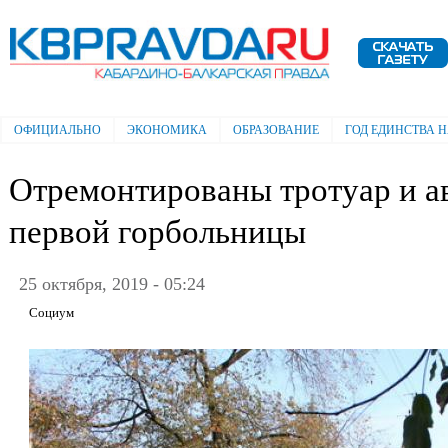
Пе
ос
Электронная газета "Кабардино-
со
Балкарская правда"
ОФИЦИАЛЬНО
ЭКОНОМИКА
ОБРАЗОВАНИЕ
ГОД ЕДИНСТВА 
Главное меню
Отремонтированы тротуар и а
первой горбольницы
25 октября, 2019 - 05:24
Социум