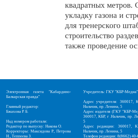
квадратных метров.
укладку газона и ст
для тренерского шта
строительство разде
также проведение о
Электронная газета "Кабардино-
Учредитель: ГКУ "КБР-Медиа"
Балкарская правда"
Адрес учредителя: 360017, К
Главный редактор:
Нальчик, пр. Ленина, 5
Бжахова Р. Б.
Адрес издателя (ГКУ "КБР-Ме
360017, КБР, г .Нальчик, пр. Л
Над номером работали:
5
Редактор по выпуску: Накова О.
Адрес редакции: 360017, КБ
Корректоры: Максидова Р., Петрова
Нальчик, пр. Ленина, 5
Н., Теппеева З.
Телефон редакции: 8(8662) 40-