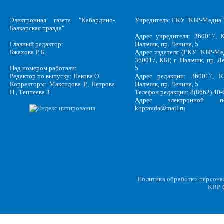
Электронная газета "Кабардино-
Учредитель: ГКУ "КБР-Медиа"
Балкарская правда"
Адрес учредителя: 360017, К
Главный редактор:
Нальчик, пр. Ленина, 5
Бжахова Р. Б.
Адрес издателя (ГКУ "КБР-Ме
360017, КБР, г .Нальчик, пр. Л
Над номером работали:
5
Редактор по выпуску: Накова О.
Адрес редакции: 360017, КБ
Корректоры: Максидова Р., Петрова
Нальчик, пр. Ленина, 5
Н., Теппеева З.
Телефон редакции: 8(8662) 40-
Адрес электронной по
kbpravda@mail.ru
Политика обработки персон
KBP
C