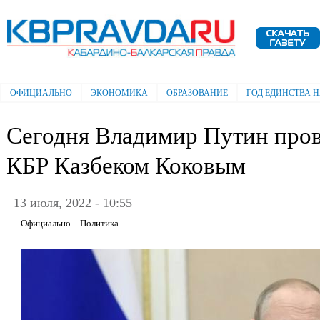
Пе
ос
Электронная газета "Кабардино-
со
Балкарская правда"
ОФИЦИАЛЬНО
ЭКОНОМИКА
ОБРАЗОВАНИЕ
ГОД ЕДИНСТВА 
Главное меню
Сегодня Владимир Путин прове
КБР Казбеком Коковым
13 июля, 2022 - 10:55
Официально
Политика