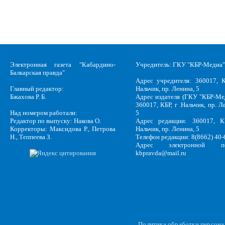
Электронная газета "Кабардино-
Учредитель: ГКУ "КБР-Медиа"
Балкарская правда"
Адрес учредителя: 360017, К
Главный редактор:
Нальчик, пр. Ленина, 5
Бжахова Р. Б.
Адрес издателя (ГКУ "КБР-Ме
360017, КБР, г .Нальчик, пр. Л
Над номером работали:
5
Редактор по выпуску: Накова О.
Адрес редакции: 360017, КБ
Корректоры: Максидова Р., Петрова
Нальчик, пр. Ленина, 5
Н., Теппеева З.
Телефон редакции: 8(8662) 40-
Адрес электронной по
kbpravda@mail.ru
Политика обработки персон