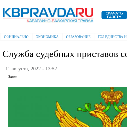
Пе
ос
Электронная газета "Кабардино-
со
Балкарская правда"
ОФИЦИАЛЬНО
ЭКОНОМИКА
ОБРАЗОВАНИЕ
ГОД ЕДИНСТВА 
Главное меню
Служба судебных приставов с
11 августа, 2022 - 13:52
Закон