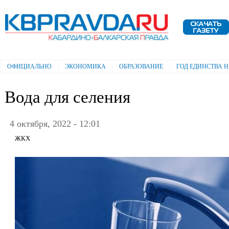
Пе
ос
Электронная газета "Кабардино-
со
Балкарская правда"
ОФИЦИАЛЬНО
ЭКОНОМИКА
ОБРАЗОВАНИЕ
ГОД ЕДИНСТВА 
Главное меню
Вода для селения
4 октября, 2022 - 12:01
ЖКХ