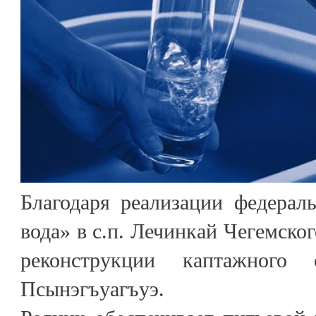
Благодаря реализации федерал
вода» в с.п. Лечинкай Чегемско
реконструкции каптажного 
Псынэгъуагъуэ.