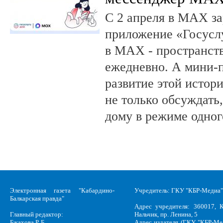
С 2 апреля в MAX за
приложение «Госусл
в MAX - пространств
ежедневно. А мини-
развитие этой истор
не только обсуждать
дому в режиме одног
Электронная газета "Кабардино-
Учредитель: ГКУ "КБР-Медиа"
Балкарская правда"
Адрес учредителя: 360017, К
Главный редактор:
Нальчик, пр. Ленина, 5
Бжахова Р. Б.
Адрес издателя (ГКУ "КБР-Ме