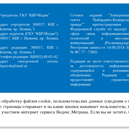
Учредитель: ГКУ "КБР-Медиа"
Сетевое издание "Электронна
газета "Кабардино-Балкарска
Адрес учредителя: 360017, КБР, г.
правда"" зарегистрирована 
альчик, пр. Ленина, 5
Федеральной службе по надзору 
Адрес издателя (ГКУ "КБР-Медиа"):
сфере связи, информационны
60017, КБР, г .Нальчик, пр. Ленина,
технологий и массовы
5
коммуникаций (Роскомнадзор)
Адрес редакции: 360017, КБР, г.
Реестровая запись от 14.09.2018 Э
альчик, пр. Ленина, 5
№ ФС 77 - 73661
Телефон редакции: 8(8662) 40-65-42
Адрес электронной почты:
Редакция не несет ответственност
kbpravda@mail.ru
за достоверность информации
содержащейся в рекламны
объявлениях. Редакция н
предоставляет справочно
информации
на обработку файлов
cookie
, пользовательских данных (сведения о
кие страницы открывает и на какие кнопки нажимает пользователь;
Политика обработки персональных данных
и
Политика конфиденциальност
KBP
Copyright © 2018-2026.
с участием интернет сервиса Яндекс.Метрика. Если вы не хотите,
Служебный вход