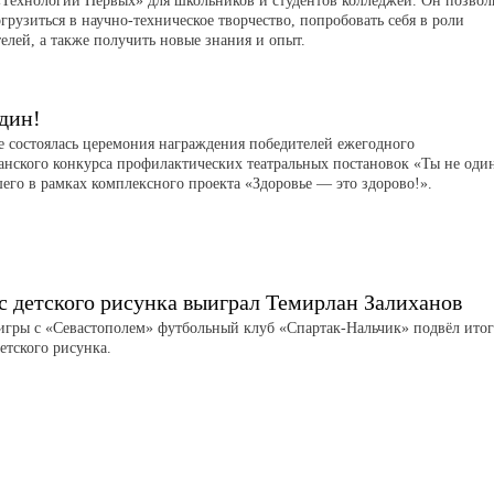
«Технологии Первых» для школьников и студентов колледжей. Он позвол
грузиться в научно-техническое творчество, попробовать себя в роли
елей, а также получить новые знания и опыт.
дин!
е состоялась церемония награждения победителей ежегодного
анского конкурса профилактических театральных постановок «Ты не оди
его в рамках комплексного проекта «Здоровье — это здорово!».
с детского рисунка выиграл Темирлан Залиханов
игры с «Севастополем» футбольный клуб «Спартак-Нальчик» подвёл ито
етского рисунка.