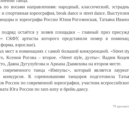
лнении танца.
сь по восьми направлениям: народный, классический, эстрадн
и спортивная хореография, break dance и street dance. Выступле
анцоры и хореографы России Юлия Рогозинская, Татьяна Ивано
т подряд остаётся у хозяев площадки – главный приз присуж
е» СКФУ, артисты которого представили номер в номинац
форма, взрослые).
 мест в номинациях с самой большой конкуренцией. «Street sty
о, Ксения Рогова – второе. «Street style, дуэты»: Вадим Коце
то, Даяна Дугулубгова и Ариана Дзамихова на втором месте.
 современного танца «Импульс», который является лауреа
 конкурсов. К соревнованиям танцоров подготовила Тать
ов России по современной хореографии, участник всероссийски
ата Юга России по хип-хопу и брейк-дансу.
79 просмот