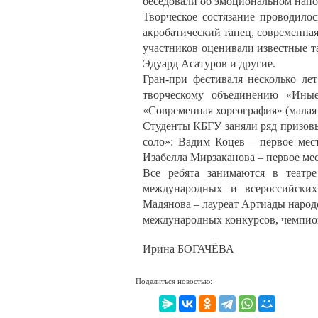
беседовали об эмоциональном напо
Творческое состязание проводило
акробатический танец, современная 
участников оценивали известные т
Эдуард Асатуров и другие.
Гран-при фестиваля несколько ле
творческому объединению «Ины
«Современная хореография» (малая 
Студенты КБГУ заняли ряд призовых
соло»: Вадим Коцев – первое мест
Изабелла Мирзаканова – первое мес
Все ребята занимаются в театре
международных и всероссийских
Мадянова – лауреат Артиады народ
международных конкурсов, чемпион
Ирина БОГАЧЁВА
Поделиться новостью: