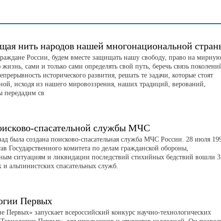
щая нить народов нашей многонациональной стран
граждане России, будем вместе защищать нашу свободу, право на мирную
жизнь, сами и только сами определять свой путь, беречь связь поколени
непрерывность исторического развития, решать те задачи, которые стоят
аной, исходя из нашего мировоззрения, наших традиций, верований,
ы передадим св
оисково-спасательной службы МЧС
азад была создана поисково-спасательная служба МЧС России. 28 июля 19
тав Государственного комитета по делам гражданской обороны,
ным ситуациям и ликвидации последствий стихийных бедствий вошли 3
х и альпинистских спасательных служб.
огии Первых
 Первых» запускает всероссийский конкурс научно-технологических