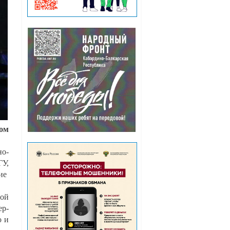
ом
но-
ГУ,
тие
ной
ер-
о и