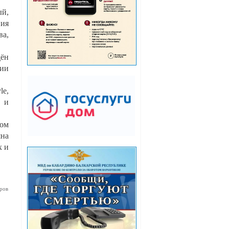
ый,
ния
ва,
дён
ии
le,
в и
том
яна
х и
ров