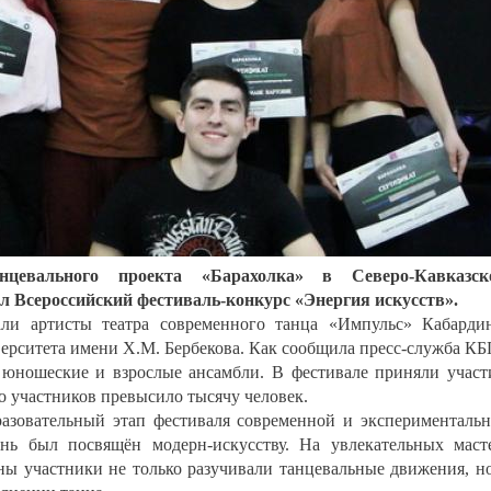
нцевального проекта «Барахолка» в Северо-Кавказск
л Всероссийский фестиваль-конкурс «Энергия искусств».
али артисты театра современного танца «Импульс» Кабарди
верситета имени Х.М. Бербекова. Как сообщила пресс-служба КБ
 юношеские и взрослые ансамбли. В фестивале приняли учас
ло участников превысило тысячу человек.
азовательный этап фестиваля современной и эксперименталь
ь был посвящён модерн-искусству. На увлекательных маст
ны участники не только разучивали танцевальные движения, н