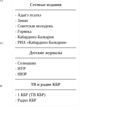
ит
Сетевые издания
Адыгэ псалъэ
Заман
Советская молодежь
Горянка
Кабардино-Балкария
РИА «Кабардино-Балкария»
н»,
Детские журналы
Солнышко
НУР
НЮР
ТВ и радио КБР
ги
1 КБР (ТВ КБР)
Радио КБР