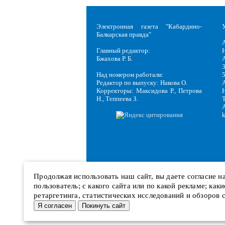
Электронная газета "Кабардино-
Балкарская правда"
Главный редактор:
Н
Бжахова Р. Б.
3
Над номером работали:
Редактор по выпуску: Накова О.
Корректоры: Максидова Р., Петрова
Н
Н., Теппеева З.
Продолжая использовать наш сайт, вы даете согласие 
пользователь; с какого сайта или по какой рекламе; ка
ретаргетинга, статистических исследований и обзоров 
Я согласен
Покинуть сайт