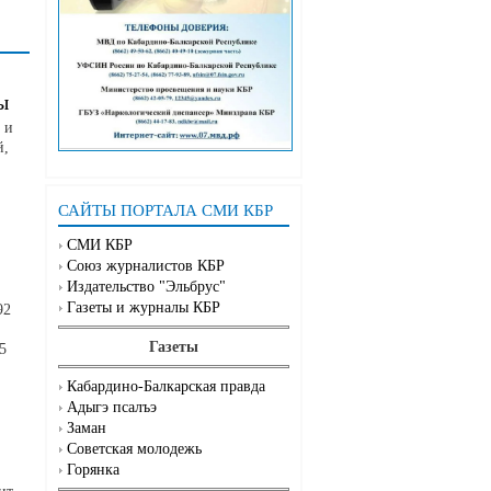
ы
 и
й,
САЙТЫ ПОРТАЛА СМИ КБР
СМИ КБР
Союз журналистов КБР
Издательство "Эльбрус"
Газеты и журналы КБР
92
Газеты
5
Кабардино-Балкарская правда
Адыгэ псалъэ
Заман
Советская молодежь
Горянка