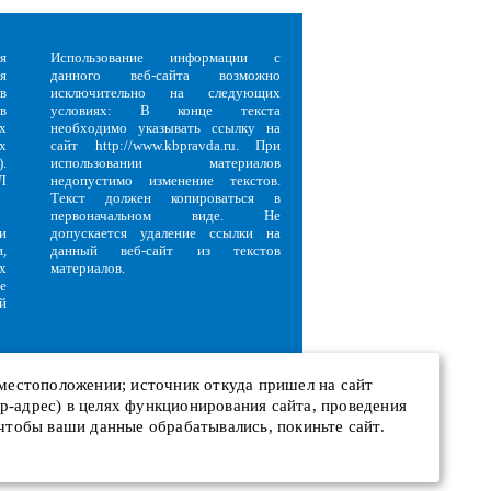
я
Использование информации с
я
данного веб-сайта возможно
в
исключительно на следующих
в
условиях: В конце текста
х
необходимо указывать ссылку на
х
сайт http://www.kbpravda.ru. При
.
использовании материалов
Л
недопустимо изменение текстов.
Текст должен копироваться в
первоначальном виде. Не
и
допускается удаление ссылки на
,
данный веб-сайт из текстов
х
материалов.
е
й
 местоположении; источник откуда пришел на сайт
 ip-адрес) в целях функционирования сайта, проведения
и
 чтобы ваши данные обрабатывались, покиньте сайт.