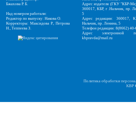
Бжахова Р. Б.
Адрес издателя (ГКУ "КБР-Ме
360017, КБР, г .Нальчик, пр. Л
Над номером работали:
5
Редактор по выпуску: Накова О.
Адрес редакции: 360017, КБ
Корректоры: Максидова Р., Петрова
Нальчик, пр. Ленина, 5
Н., Теппеева З.
Телефон редакции: 8(8662) 40-
Адрес электронной по
kbpravda@mail.ru
Политика обработки персон
KBP
C