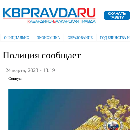
Пе
ос
Электронная газета "Кабардино-
со
Балкарская правда"
ОФИЦИАЛЬНО
ЭКОНОМИКА
ОБРАЗОВАНИЕ
ГОД ЕДИНСТВА 
Главное меню
Полиция сообщает
24 марта, 2023 - 13:19
Социум