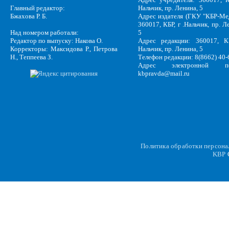
Главный редактор:
Нальчик, пр. Ленина, 5
Бжахова Р. Б.
Адрес издателя (ГКУ "КБР-Ме
360017, КБР, г .Нальчик, пр. Л
Над номером работали:
5
Редактор по выпуску: Накова О.
Адрес редакции: 360017, КБ
Корректоры: Максидова Р., Петрова
Нальчик, пр. Ленина, 5
Н., Теппеева З.
Телефон редакции: 8(8662) 40-
Адрес электронной по
kbpravda@mail.ru
Политика обработки персон
KBP
C