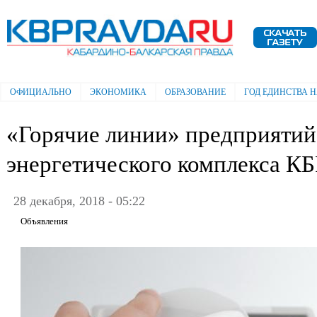
Пе
ос
Электронная газета "Кабардино-
со
Балкарская правда"
ОФИЦИАЛЬНО
ЭКОНОМИКА
ОБРАЗОВАНИЕ
ГОД ЕДИНСТВА 
Главное меню
«Горячие линии» предприятий
энергетического комплекса КБ
28 декабря, 2018 - 05:22
Объявления