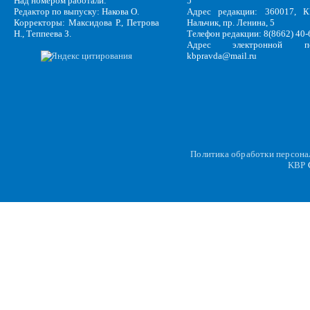
Над номером работали:
5
Редактор по выпуску: Накова О.
Адрес редакции: 360017, КБ
Корректоры: Максидова Р., Петрова
Нальчик, пр. Ленина, 5
Н., Теппеева З.
Телефон редакции: 8(8662) 40-
Адрес электронной по
kbpravda@mail.ru
Политика обработки персон
KBP
C