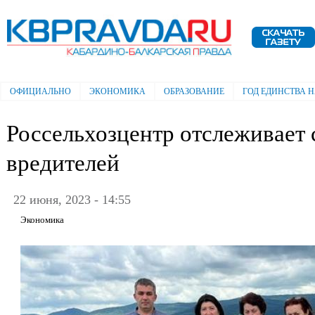
Пе
ос
Электронная газета "Кабардино-
со
Балкарская правда"
ОФИЦИАЛЬНО
ЭКОНОМИКА
ОБРАЗОВАНИЕ
ГОД ЕДИНСТВА 
Главное меню
Россельхозцентр отслеживает
вредителей
22 июня, 2023 - 14:55
Экономика