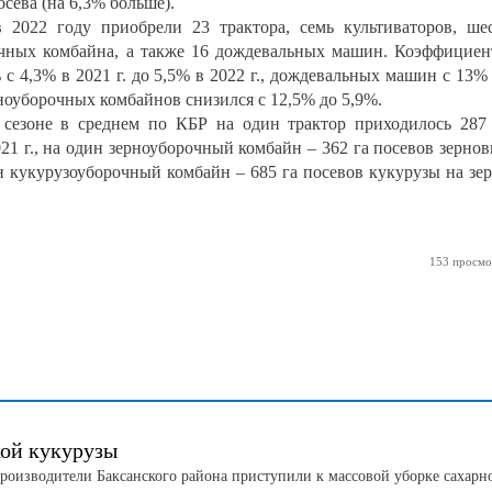
осева (на 6,3% больше).
 2022 году приобрели 23 трактора, семь культиваторов, ше
очных комбайна, а также 16 дождевальных машин. Коэффицие
с 4,3% в 2021 г. до 5,5% в 2022 г., дождевальных машин с 13%
оуборочных комбайнов снизился с 12,5% до 5,9%.
 сезоне в среднем по КБР на один трактор приходилось 287
21 г., на один зерноуборочный комбайн – 362 га посевов зерно
один кукурузоуборочный комбайн – 685 га посевов кукурузы на зе
153 просмо
кой кукурузы
роизводители Баксанского района приступили к массовой уборке сахарн