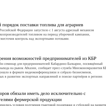
порядок поставки топлива для аграриев
Российской Федерации запустило с 1 августа адресный механизм
ьхозпроизводителей топливом на период уборочной кампании,
ужесточив контроль над экспортными потоками.
рения возможностей предпринимателей из КБР
айн-семинар для предпринимателей Кабардино-Балкарии, посвящённый
выхода на рынок Абхазии, сообщает пресс-служба Минэкономразвития К
рошло в формате видеоконференцсвязи и собрало бизнесменов,
ых в развитии экспортных направлений и поиске партнёров в регионе.
оров обязали иметь дело исключительно с
телями фермерской продукции
менились условия получения грантовой поддержки и субсидий на развит