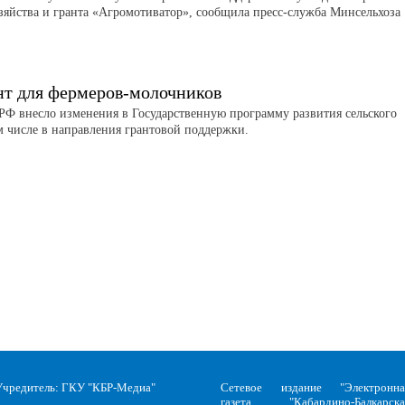
зяйства и гранта «Агромотиватор», сообщила пресс-служба Минсельхоза
нт для фермеров-молочников
РФ внесло изменения в Государственную программу развития сельского
ом числе в направления грантовой поддержки.
Учредитель: ГКУ "КБР-Медиа"
Сетевое издание "Электронна
газета "Кабардино-Балкарска