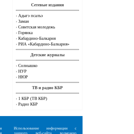
Сетевые издания
Адыгэ псалъэ
Заман
Советская молодежь
Горянка
Кабардино-Балкария
РИА «Кабардино-Балкария»
Детские журналы
Солнышко
НУР
НЮР
ТВ и радио КБР
1 КБР (ТВ КБР)
Радио КБР
я
Использование информации с
я
данного веб-сайта возможно