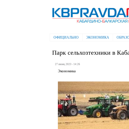
Электронная газета "Кабардино-
Балкарская правда"
ОФИЦИАЛЬНО
ЭКОНОМИКА
ОБРАЗ
Главное меню
Парк сельхозтехники в Каб
27 июня, 2023 - 14:26
Экономика