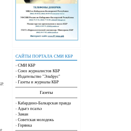
САЙТЫ ПОРТАЛА СМИ КБР
СМИ КБР
Союз журналистов КБР
Издательство "Эльбрус"
Газеты и журналы КБР
БР.
Газеты
Кабардино-Балкарская правда
Адыгэ псалъэ
Заман
Советская молодежь
Горянка
ие