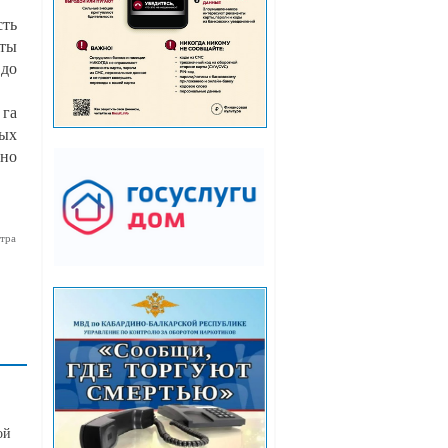
сть
нты
 до
 га
вых
рно
тра
ой