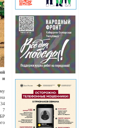
ой
 и
ому
она
 34
 7
КБР
ого