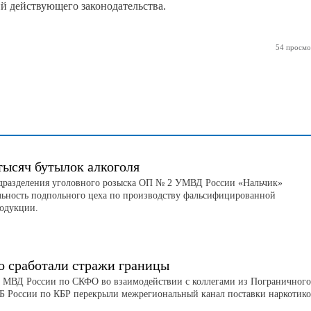
й действующего законодательства.
54 просмо
тысяч бутылок алкоголя
дразделения уголовного розыска ОП № 2 УМВД России «Нальчик»
льность подпольного цеха по производству фальсифицированной
родукции.
о сработали стражи границы
 МВД России по СКФО во взаимодействии с коллегами из Пограничного
Б России по КБР перекрыли межрегиональный канал поставки наркотико