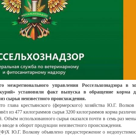
го межрегионального управления Россельхознадзора в хо
курий» установили факт выпуска в обращение корма д
из сырья неизвестного происхождения.
то глава крестьянского (фермерского) хозяйства Ю.Г. Волков
вёл из 477 килограммов сырья 3200 килограммов корма различ
й. Объём использованного сырья оказался почти в семь раз мен
о вводе в оборот продукции неизвестного происхождения.
(Ф)Х Ю.Г. Волкову объявлено предостережение о недопустимо