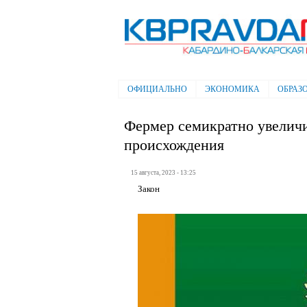
Электронная газета "Кабардино-
Балкарская правда"
ОФИЦИАЛЬНО
ЭКОНОМИКА
ОБРАЗ
Главное меню
Фермер семикратно увелич
происхождения
15 августа, 2023 - 13:25
Закон