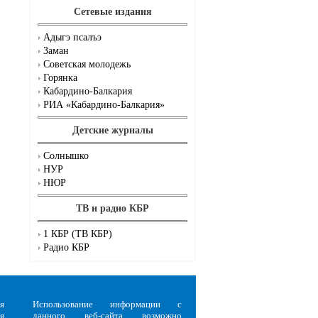
Сетевые издания
Адыгэ псалъэ
Заман
Советская молодежь
Горянка
Кабардино-Балкария
РИА «Кабардино-Балкария»
Детские журналы
Солнышко
НУР
НЮР
ТВ и радио КБР
1 КБР (ТВ КБР)
Радио КБР
я
Использование информации с
я
данного веб-сайта возможно