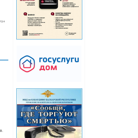
тра
в.