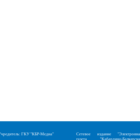
Учредитель: ГКУ "КБР-Медиа"
Сетевое издание "Электронна
газета "Кабардино-Балкарска