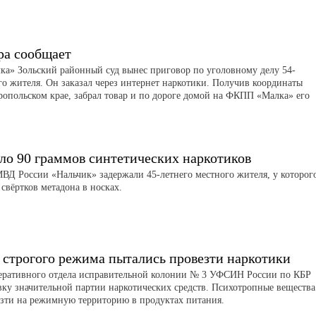
ра сообщает
а» Зольский районный суд вынес приговор по уголовному делу 54-
го жителя. Он заказал через интернет наркотики. Получив координаты
ропольском крае, забрал товар и по дороге домой на ФКПП «Малка» его
ло 90 граммов синтетических наркотиков
Д России «Нальчик» задержали 45-летнего местного жителя, у которог
свёртков метадона в носках.
 строгого режима пытались провезти наркотики
еративного отдела исправительной колонии № 3 УФСИН России по КБР
вку значительной партии наркотических средств. Психотропные вещества
зти на режимную территорию в продуктах питания.