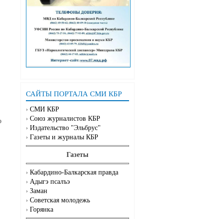
САЙТЫ ПОРТАЛА СМИ КБР
СМИ КБР
Союз журналистов КБР
о
Издательство "Эльбрус"
Газеты и журналы КБР
Газеты
Кабардино-Балкарская правда
Адыгэ псалъэ
Заман
Советская молодежь
Горянка