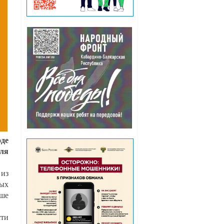
де
ля
 из
ных
ьше
сти