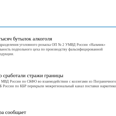
тысяч бутылок алкоголя
дразделения уголовного розыска ОП № 2 УМВД России «Нальчик»
льность подпольного цеха по производству фальсифицированной
родукции.
о сработали стражи границы
 МВД России по СКФО во взаимодействии с коллегами из Пограничного
Б России по КБР перекрыли межрегиональный канал поставки наркотико
ра сообщает