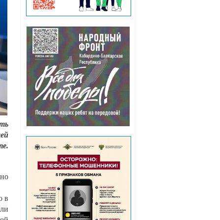
ть
щей
те.
чно
о в
или
кой