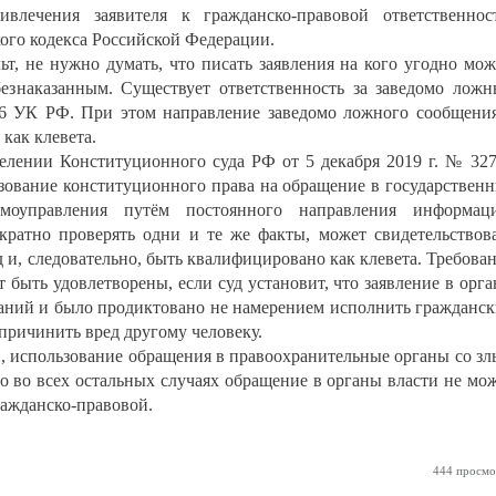
влечения заявителя к гражданско-правовой ответственнос
кого кодекса Российской Федерации.
льт, не нужно думать, что писать заявления на кого угодно мо
 безнаказанным. Существует ответственность за заведомо лож
306 УК РФ. При этом направление заведомо ложного сообщени
как клевета.
делении Конституционного суда РФ от 5 декабря 2019 г. № 32
ьзование конституционного права на обращение в государствен
оуправления путём постоянного направления информаци
ратно проверять одни и те же факты, может свидетельствов
 и, следовательно, быть квалифицировано как клевета. Требова
т быть удовлетворены, если суд установит, что заявление в орг
ваний и было продиктовано не намерением исполнить гражданс
причинить вред другому человеку.
, использование обращения в правоохранительные органы со з
о во всех остальных случаях обращение в органы власти не мо
ражданско-правовой.
444 просмо