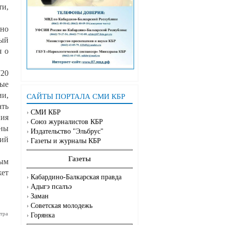
ти,
жно
ный
я о
720
ные
и,
САЙТЫ ПОРТАЛА СМИ КБР
ать
СМИ КБР
ния
Союз журналистов КБР
аны
Издательство "Эльбрус"
кий
Газеты и журналы КБР
Газеты
лым
жет
Кабардино-Балкарская правда
Адыгэ псалъэ
Заман
Советская молодежь
тра
Горянка