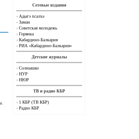
Сетевые издания
Адыгэ псалъэ
Заман
Советская молодежь
Горянка
Кабардино-Балкария
РИА «Кабардино-Балкария»
Детские журналы
Солнышко
НУР
НЮР
ТВ и радио КБР
1 КБР (ТВ КБР)
в.
Радио КБР