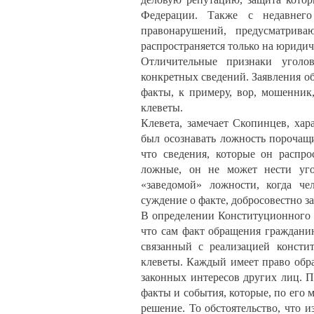
Федерации. Также с недавнего
правонарушений, предусматрива
распространяется только на юридич
Отличительные признаки уголо
конкретных сведений. Заявления о
факты, к примеру, вор, мошенник,
клеветы.
Клевета, замечает Скопинцев, хар
был осознавать ложность порочащи
что сведения, которые он распро
ложные, он не может нести уго
«заведомой» ложности, когда че
суждение о факте, добросовестно за
В определении Конституционного с
что сам факт обращения граждани
связанный с реализацией консти
клеветы. Каждый имеет право обра
законных интересов других лиц. 
факты и события, которые, по его
решение. То обстоятельство, что 