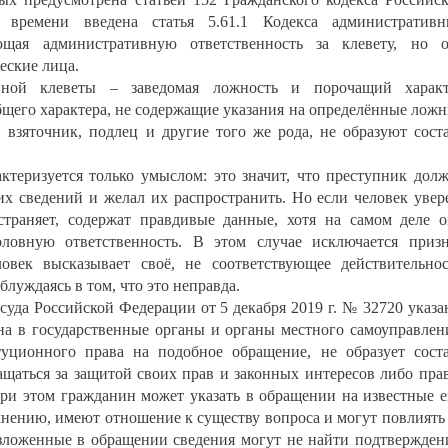
 времени введена статья 5.61.1 Кодекса административн
ющая административную ответственность за клевету, но 
еские лица.
вной клеветы – заведомая ложность и порочащий характ
бщего характера, не содержащие указания на определённые лож
 взяточник, подлец и другие того же рода, не образуют сост
актеризуется только умыслом: это значит, что преступник дол
х сведений и желал их распространить. Но если человек увер
страняет, содержат правдивые данные, хотя на самом деле 
ловную ответственность. В этом случае исключается приз
ловек высказывает своё, не соответствующее действительно
блуждаясь в том, что это неправда.
уда Российской Федерации от 5 декабря 2019 г. № 32720 указа
на в государственные органы и органы местного самоуправлен
туционного права на подобное обращение, не образует сост
щаться за защитой своих прав и законных интересов либо пра
При этом гражданин может указать в обращении на известные 
 мнению, имеют отношение к существу вопроса и могут повлиять
изложенные в обращении сведения могут не найти подтвержден