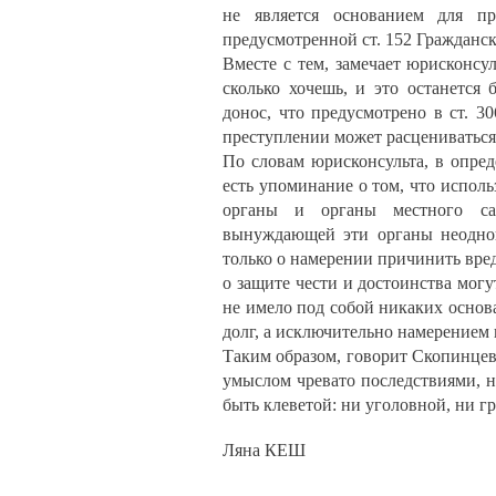
не является основанием для при
предусмотренной ст. 152 Гражданс
Вместе с тем, замечает юрисконсу
сколько хочешь, и это останется
донос, что предусмотрено в ст. 
преступлении может расцениваться 
По словам юрисконсульта, в опре
есть упоминание о том, что испол
органы и органы местного сам
вынуждающей эти органы неоднок
только о намерении причинить вред
о защите чести и достоинства могу
не имело под собой никаких осно
долг, а исключительно намерением 
Таким образом, говорит Скопинцев
умыслом чревато последствиями, н
быть клеветой: ни уголовной, ни г
Ляна КЕШ