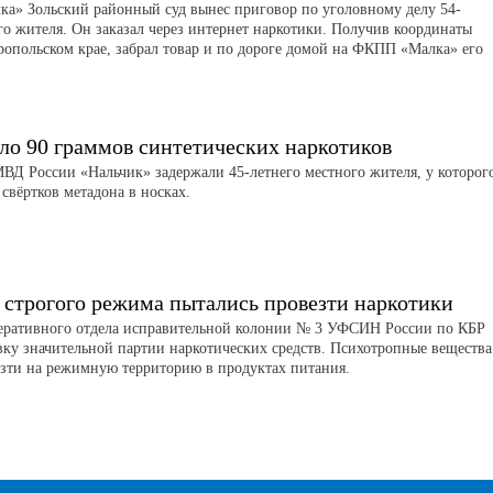
а» Зольский районный суд вынес приговор по уголовному делу 54-
го жителя. Он заказал через интернет наркотики. Получив координаты
ропольском крае, забрал товар и по дороге домой на ФКПП «Малка» его
ло 90 граммов синтетических наркотиков
Д России «Нальчик» задержали 45-летнего местного жителя, у которог
свёртков метадона в носках.
 строгого режима пытались провезти наркотики
еративного отдела исправительной колонии № 3 УФСИН России по КБР
вку значительной партии наркотических средств. Психотропные вещества
зти на режимную территорию в продуктах питания.