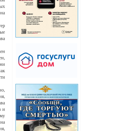
ых
она
ер
ные
ава
жен
ен,
они
нак
сти
но,
ия,
ава
в и
ему
 на
ия,