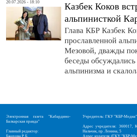
20.07.2026 - 18:10
Казбек Коков вст
альпинисткой Ка
Глава КБР Казбек Ко
прославленной альп
Мезовой, дважды пок
беседы обсуждались
альпинизма и скалол
Электронная газета "Кабардино-
Учредитель: ГКУ "КБР-Медиа"
Балкарская правда"
Адрес учредителя: 360017, К
Главный редактор:
Нальчик, пр. Ленина, 5
Бжахова Р. Б.
Адрес издателя (ГКУ "КБР-Ме