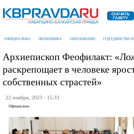
Пе
ос
Электронная газета "Кабардино-
со
Балкарская правда"
ОФИЦИАЛЬНО
ЭКОНОМИКА
ОБРАЗОВАНИЕ
ГОД ЕДИНСТВА 
Главное меню
Архиепископ Феофилакт: «Лож
раскрепощает в человеке ярост
собственных страстей»
22 ноября, 2023 - 15:33
Официально