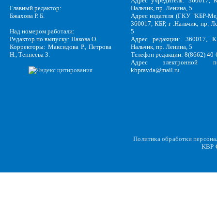
Адрес учредителя: 360017, К
Главный редактор:
Нальчик, пр. Ленина, 5
Бжахова Р. Б.
Адрес издателя (ГКУ "КБР-Ме
360017, КБР, г .Нальчик, пр. Л
Над номером работали:
5
Редактор по выпуску: Накова О.
Адрес редакции: 360017, КБ
Корректоры: Максидова Р., Петрова
Нальчик, пр. Ленина, 5
Н., Теппеева З.
Телефон редакции: 8(8662) 40-
Адрес электронной по
kbpravda@mail.ru
Политика обработки персон
KBP
C