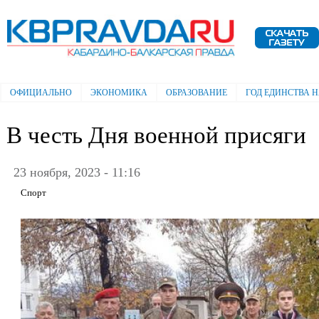
Пе
ос
Электронная газета "Кабардино-
со
Балкарская правда"
ОФИЦИАЛЬНО
ЭКОНОМИКА
ОБРАЗОВАНИЕ
ГОД ЕДИНСТВА 
Главное меню
В честь Дня военной присяги
23 ноября, 2023 - 11:16
Спорт