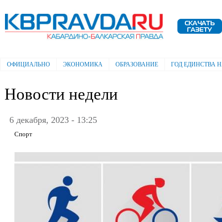
Пе
ос
Электронная газета "Кабардино-
со
Балкарская правда"
ОФИЦИАЛЬНО
ЭКОНОМИКА
ОБРАЗОВАНИЕ
ГОД ЕДИНСТВА 
Главное меню
Новости недели
6 декабря, 2023 - 13:25
Спорт