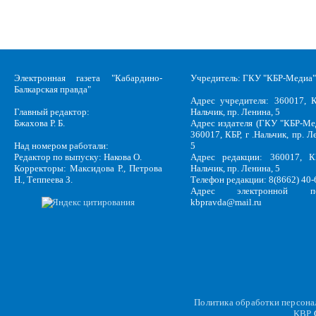
Электронная газета "Кабардино-
Учредитель: ГКУ "КБР-Медиа"
Балкарская правда"
Адрес учредителя: 360017, К
Главный редактор:
Нальчик, пр. Ленина, 5
Бжахова Р. Б.
Адрес издателя (ГКУ "КБР-Ме
360017, КБР, г .Нальчик, пр. Л
Над номером работали:
5
Редактор по выпуску: Накова О.
Адрес редакции: 360017, КБ
Корректоры: Максидова Р., Петрова
Нальчик, пр. Ленина, 5
Н., Теппеева З.
Телефон редакции: 8(8662) 40-
Адрес электронной по
kbpravda@mail.ru
Политика обработки персон
KBP
C